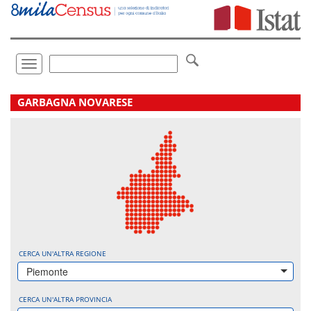
Vai
direttamente
a:
Contenuto
Ricerca
Toggle
navigation
.
GARBAGNA NOVARESE
CERCA UN'ALTRA REGIONE
Piemonte
CERCA UN'ALTRA PROVINCIA