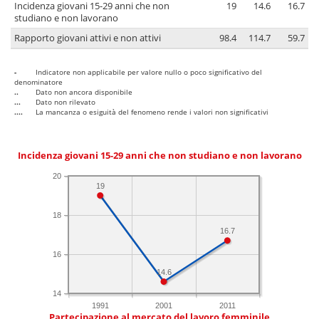
Incidenza giovani 15-29 anni che non
19
14.6
16.7
studiano e non lavorano
Rapporto giovani attivi e non attivi
98.4
114.7
59.7
-
Indicatore non applicabile per valore nullo o poco significativo del
denominatore
..
Dato non ancora disponibile
...
Dato non rilevato
....
La mancanza o esiguità del fenomeno rende i valori non significativi
Incidenza giovani 15-29 anni che non studiano e non lavorano
20
19
18
16.7
16
14.6
14
1991
2001
2011
Partecipazione al mercato del lavoro femminile