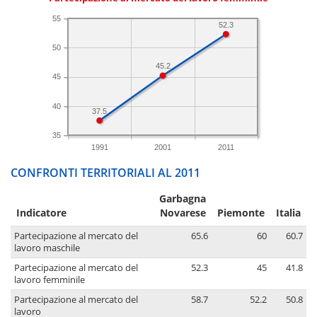
55
52.3
50
45.2
45
40
37.5
35
1991
2001
2011
CONFRONTI TERRITORIALI AL 2011
Garbagna
Indicatore
Novarese
Piemonte
Italia
Partecipazione al mercato del
65.6
60
60.7
lavoro maschile
Partecipazione al mercato del
52.3
45
41.8
lavoro femminile
Partecipazione al mercato del
58.7
52.2
50.8
lavoro