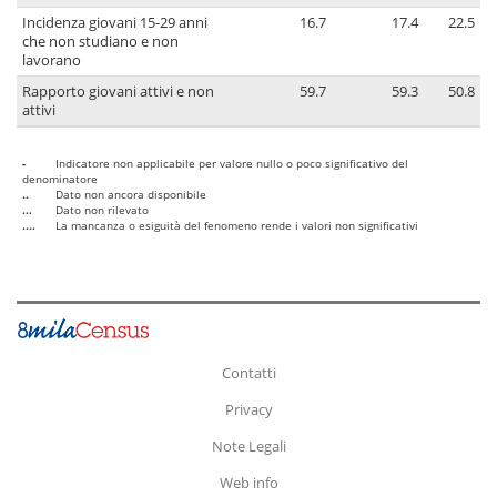
Incidenza giovani 15-29 anni
16.7
17.4
22.5
che non studiano e non
lavorano
Rapporto giovani attivi e non
59.7
59.3
50.8
attivi
-
Indicatore non applicabile per valore nullo o poco significativo del
denominatore
..
Dato non ancora disponibile
...
Dato non rilevato
....
La mancanza o esiguità del fenomeno rende i valori non significativi
Contatti
Privacy
Note Legali
Web info