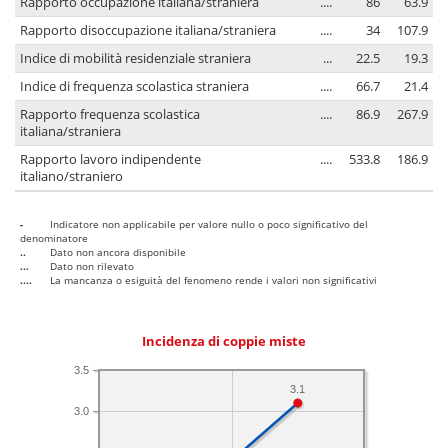
Rapporto occupazione italiana/straniera
....
86
63.9
Rapporto disoccupazione italiana/straniera
....
34
107.9
Indice di mobilità residenziale straniera
...
22.5
19.3
Indice di frequenza scolastica straniera
....
66.7
21.4
Rapporto frequenza scolastica
....
86.9
267.9
italiana/straniera
Rapporto lavoro indipendente
....
533.8
186.9
italiano/straniero
-
Indicatore non applicabile per valore nullo o poco significativo del
denominatore
..
Dato non ancora disponibile
...
Dato non rilevato
....
La mancanza o esiguità del fenomeno rende i valori non significativi
Incidenza di coppie miste
3.5
3.1
3.0