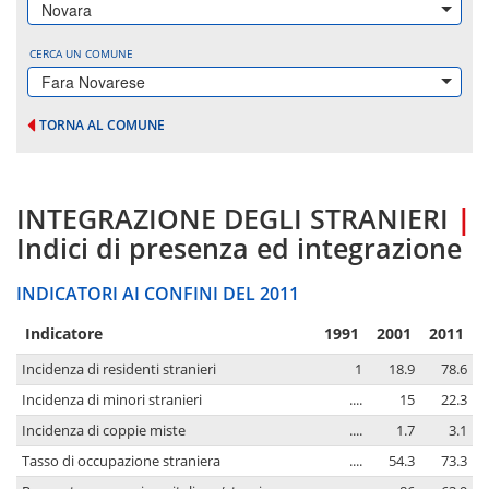
Novara
CERCA UN COMUNE
Fara Novarese
TORNA AL COMUNE
INTEGRAZIONE DEGLI STRANIERI
|
Indici di presenza ed integrazione
INDICATORI AI CONFINI DEL 2011
Indicatore
1991
2001
2011
Incidenza di residenti stranieri
1
18.9
78.6
Incidenza di minori stranieri
....
15
22.3
Incidenza di coppie miste
....
1.7
3.1
Tasso di occupazione straniera
....
54.3
73.3