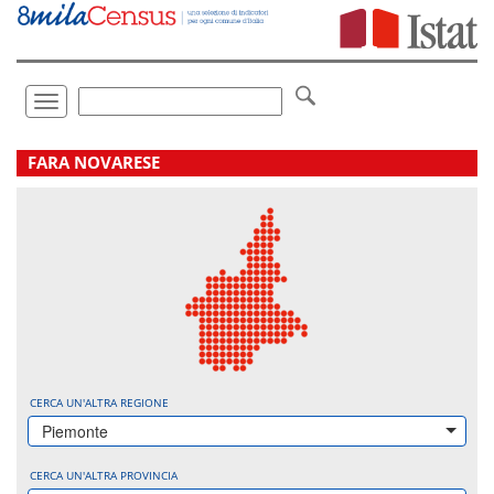
Vai
direttamente
a:
Contenuto
Ricerca
Toggle
navigation
.
FARA NOVARESE
CERCA UN'ALTRA REGIONE
Piemonte
CERCA UN'ALTRA PROVINCIA