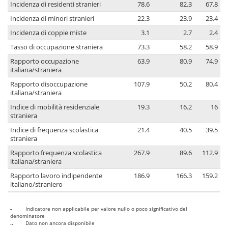
Incidenza di residenti stranieri
78.6
82.3
67.8
Incidenza di minori stranieri
22.3
23.9
23.4
Incidenza di coppie miste
3.1
2.7
2.4
Tasso di occupazione straniera
73.3
58.2
58.9
Rapporto occupazione
63.9
80.9
74.9
italiana/straniera
Rapporto disoccupazione
107.9
50.2
80.4
italiana/straniera
Indice di mobilità residenziale
19.3
16.2
16
straniera
Indice di frequenza scolastica
21.4
40.5
39.5
straniera
Rapporto frequenza scolastica
267.9
89.6
112.9
italiana/straniera
Rapporto lavoro indipendente
186.9
166.3
159.2
italiano/straniero
-
Indicatore non applicabile per valore nullo o poco significativo del
denominatore
..
Dato non ancora disponibile