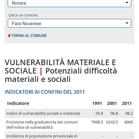
Novara
CERCA UN COMUNE
Fara Novarese
TORNA AL COMUNE
VULNERABILITÀ MATERIALE E
SOCIALE
|
Potenziali difficoltà
materiali e sociali
INDICATORI AI CONFINI DEL 2011
Indicatore
1991
2001
2011
Indice di vulnerabilità sociale e materiale
95.8
96.8
98.2
Posizione nella graduatoria dei comuni
7998.5
6243.5
4960
dell'indice di vulnerabilità
Incidenza di popolazione provinciale in
-
-
-