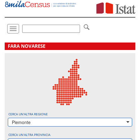
Vai
direttamente
a:
Contenuto
Ricerca
Toggle
navigation
.
FARA NOVARESE
CERCA UN'ALTRA REGIONE
Piemonte
CERCA UN'ALTRA PROVINCIA