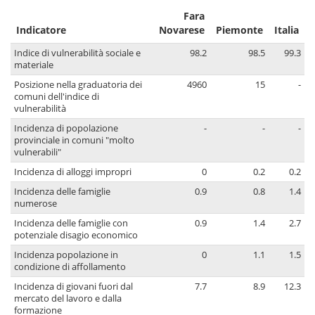
Fara
Indicatore
Novarese
Piemonte
Italia
Indice di vulnerabilità sociale e
98.2
98.5
99.3
materiale
Posizione nella graduatoria dei
4960
15
-
comuni dell'indice di
vulnerabilità
Incidenza di popolazione
-
-
-
provinciale in comuni "molto
vulnerabili"
Incidenza di alloggi impropri
0
0.2
0.2
Incidenza delle famiglie
0.9
0.8
1.4
numerose
Incidenza delle famiglie con
0.9
1.4
2.7
potenziale disagio economico
Incidenza popolazione in
0
1.1
1.5
condizione di affollamento
Incidenza di giovani fuori dal
7.7
8.9
12.3
mercato del lavoro e dalla
formazione