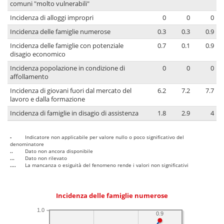
comuni "molto vulnerabili"
Incidenza di alloggi impropri
0
0
0
Incidenza delle famiglie numerose
0.3
0.3
0.9
Incidenza delle famiglie con potenziale
0.7
0.1
0.9
disagio economico
Incidenza popolazione in condizione di
0
0
0
affollamento
Incidenza di giovani fuori dal mercato del
6.2
7.2
7.7
lavoro e dalla formazione
Incidenza di famiglie in disagio di assistenza
1.8
2.9
4
-
Indicatore non applicabile per valore nullo o poco significativo del
denominatore
..
Dato non ancora disponibile
...
Dato non rilevato
....
La mancanza o esiguità del fenomeno rende i valori non significativi
Incidenza delle famiglie numerose
1.0
0.9