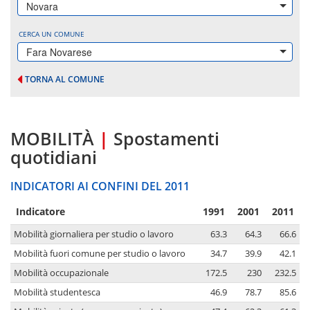
Novara
CERCA UN COMUNE
Fara Novarese
TORNA AL COMUNE
MOBILITÀ
|
Spostamenti
quotidiani
INDICATORI AI CONFINI DEL 2011
Indicatore
1991
2001
2011
Mobilità giornaliera per studio o lavoro
63.3
64.3
66.6
Mobilità fuori comune per studio o lavoro
34.7
39.9
42.1
Mobilità occupazionale
172.5
230
232.5
Mobilità studentesca
46.9
78.7
85.6