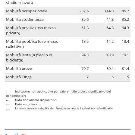
studio o lavoro
Mobilità occupazionale
232.5
114.8
85.7
Mobilità studentesca
85.6
44.3
35.2
Mobilità privata (uso mezzo
61.3
64.3
64.3
privato)
Mobilità pubblica (uso mezzo
13.5
14.2
13.4
collettivo)
Mobilità lenta (a piedi o in
24.3
18.9
19.1
bicicletta)
Mobilità breve
79.7
80.4
81.4
Mobilità lunga
7
5
5
-
Indicatore non applicabile per valore nullo o poco significativo del
denominatore
..
Dato non ancora disponibile
...
Dato non rilevato
....
La mancanza o esiguità del fenomeno rende i valori non significativi