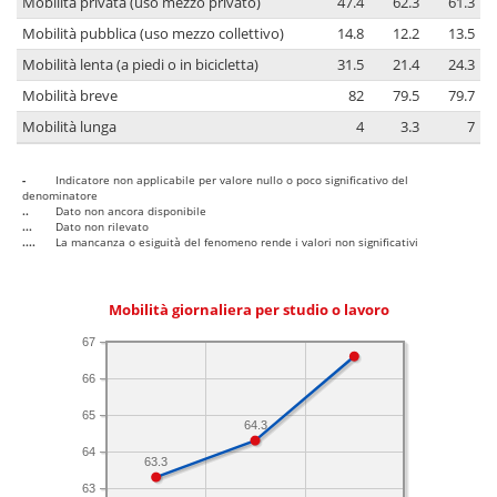
Mobilità privata (uso mezzo privato)
47.4
62.3
61.3
Mobilità pubblica (uso mezzo collettivo)
14.8
12.2
13.5
Mobilità lenta (a piedi o in bicicletta)
31.5
21.4
24.3
Mobilità breve
82
79.5
79.7
Mobilità lunga
4
3.3
7
-
Indicatore non applicabile per valore nullo o poco significativo del
denominatore
..
Dato non ancora disponibile
...
Dato non rilevato
....
La mancanza o esiguità del fenomeno rende i valori non significativi
Mobilità giornaliera per studio o lavoro
67
66
65
64.3
64
63.3
63