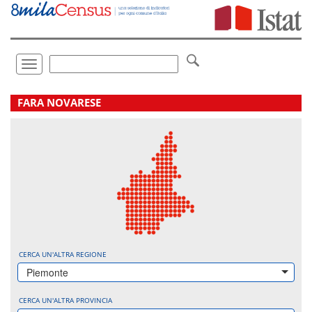
Vai
direttamente
a:
Contenuto
Ricerca
Toggle
navigation
.
FARA NOVARESE
CERCA UN'ALTRA REGIONE
Piemonte
CERCA UN'ALTRA PROVINCIA