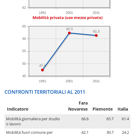
62
1991
2001
2011
Mobilità privata (uso mezzo privato)
65
62.3
61.3
60
55
50
47.4
45
1991
2001
2011
CONFRONTI TERRITORIALI AL 2011
Fara
Indicatore
Novarese
Piemonte
Italia
Mobilità giornaliera per studio
66.6
65.7
61.4
o lavoro
Mobilità fuori comune per
42.1
30.7
24.2