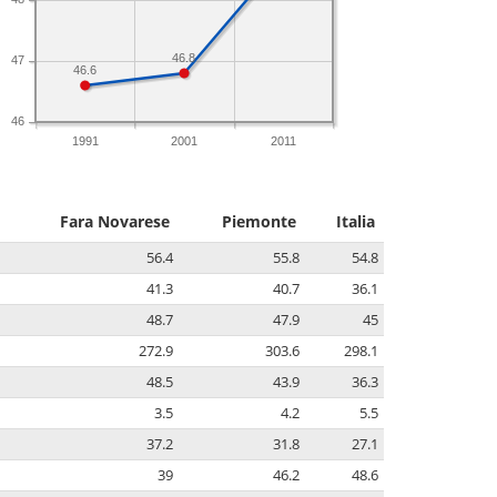
46.8
47
46.6
46
1991
2001
2011
Fara Novarese
Piemonte
Italia
56.4
55.8
54.8
41.3
40.7
36.1
48.7
47.9
45
272.9
303.6
298.1
48.5
43.9
36.3
3.5
4.2
5.5
37.2
31.8
27.1
39
46.2
48.6