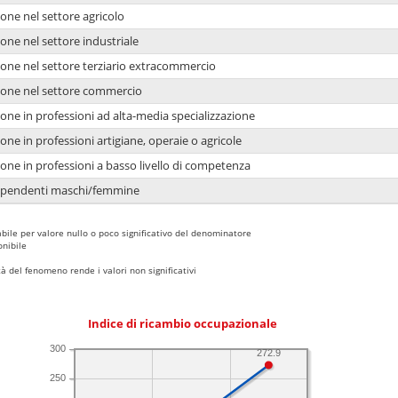
one nel settore agricolo
one nel settore industriale
ione nel settore terziario extracommercio
ione nel settore commercio
one in professioni ad alta-media specializzazione
one in professioni artigiane, operaie o agricole
one in professioni a basso livello di competenza
dipendenti maschi/femmine
bile per valore nullo o poco significativo del denominatore
nibile
 del fenomeno rende i valori non significativi
Indice di ricambio occupazionale
300
272.9
250