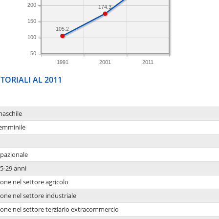
200
174.3
150
105.2
100
50
1991
2001
2011
TORIALI AL 2011
maschile
femminile
upazionale
5-29 anni
one nel settore agricolo
one nel settore industriale
ione nel settore terziario extracommercio