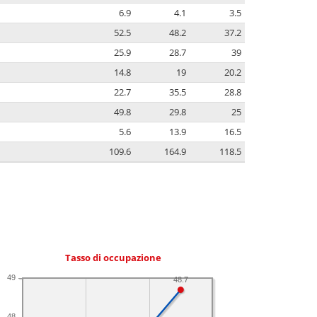
6.9
4.1
3.5
52.5
48.2
37.2
25.9
28.7
39
14.8
19
20.2
22.7
35.5
28.8
49.8
29.8
25
5.6
13.9
16.5
109.6
164.9
118.5
Tasso di occupazione
49
48.7
48