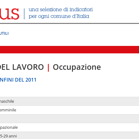
UTILI
DEL LAVORO
|
Occupazione
NFINI DEL 2011
maschile
femminile
upazionale
5-29 anni