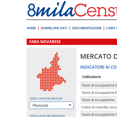
Vai
direttamente
a:
Contenuto
Ricerca
HOME
DOWNLOAD DATI
DOCUMENTAZIONE
LINKS 
.
FARA NOVARESE
MERCATO 
INDICATORI AI CO
Indicatore
Tasso di occupazione 
Tasso di occupazione 
CERCA UN'ALTRA REGIONE
Tasso di occupazione
Piemonte
Indice di ricambio occ
Tasso di occupazione 1
CERCA UN'ALTRA PROVINCIA