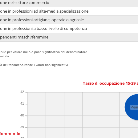
ione nel settore commercio
one in professioni ad alta-media specializzazione
one in professioni artigiane, operaie o agricole
one in professioni a basso livello di competenza
dipendenti maschi/femmine
bile per valore nullo o poco significativo del denominatore
nibile
 del fenomeno rende i valori non significativi
Tasso di occupazione 15-29
42
41
Piem
40
39
 femminile