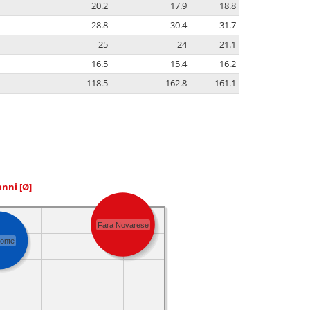
20.2
17.9
18.8
28.8
30.4
31.7
25
24
21.1
16.5
15.4
16.2
118.5
162.8
161.1
 anni
[Ø]
Fara Novarese
onte