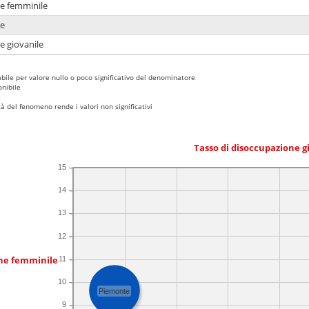
ne femminile
ne
e giovanile
bile per valore nullo o poco significativo del denominatore
nibile
 del fenomeno rende i valori non significativi
Tasso di disoccupazione g
15
14
13
12
one femminile
11
10
Piemonte
9