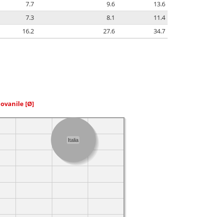
7.7
9.6
13.6
7.3
8.1
11.4
16.2
27.6
34.7
iovanile
[Ø]
Italia