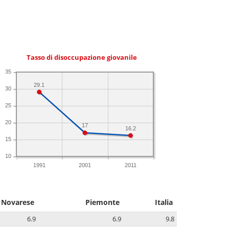
Tasso di disoccupazione giovanile
35
29.1
30
25
20
17
16.2
15
10
1991
2001
2011
 Novarese
Piemonte
Italia
6.9
6.9
9.8