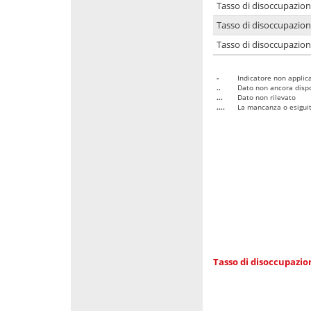
Tasso di disoccupazio
Tasso di disoccupazio
Tasso di disoccupazion
-
Indicatore non applica
..
Dato non ancora dispo
...
Dato non rilevato
....
La mancanza o esiguità
Tasso di disoccupazi