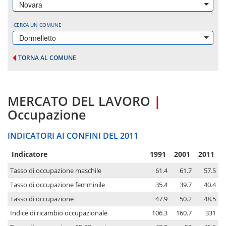
Novara
CERCA UN COMUNE
Dormelletto
TORNA AL COMUNE
MERCATO DEL LAVORO
|
Occupazione
INDICATORI AI CONFINI DEL 2011
Indicatore
1991
2001
2011
Tasso di occupazione maschile
61.4
61.7
57.5
Tasso di occupazione femminile
35.4
39.7
40.4
Tasso di occupazione
47.9
50.2
48.5
Indice di ricambio occupazionale
106.3
160.7
331