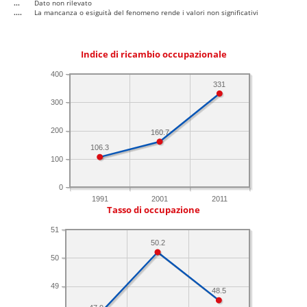
...
Dato non rilevato
....
La mancanza o esiguità del fenomeno rende i valori non significativi
Indice di ricambio occupazionale
400
331
300
200
160.7
106.3
100
0
1991
2001
2011
Tasso di occupazione
51
50.2
50
49
48.5