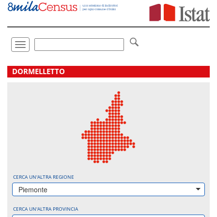
Vai
direttamente
a:
Contenuto
Ricerca
Toggle
navigation
.
DORMELLETTO
CERCA UN'ALTRA REGIONE
Piemonte
CERCA UN'ALTRA PROVINCIA