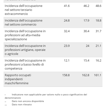
Incidenza dell'occupazione
41.6
46.2
48.6
nel settore terziario
extracommercio
Incidenza dell'occupazione
24.8
17.9
18.8
nel settore commercio
Incidenza dell'occupazione in
32.4
30.4
31.7
professioni ad alta-media
specializzazione
Incidenza dell'occupazione in
23.9
24
21.1
professioni artigiane, operaie
o agricole
Incidenza dell'occupazione in
12.1
15.4
16.2
professioni a basso livello di
competenza
Rapporto occupati
158.8
162.8
161.1
indipendenti
maschi/femmine
-
Indicatore non applicabile per valore nullo o poco significativo del
denominatore
..
Dato non ancora disponibile
...
Dato non rilevato