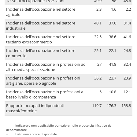
Tasso di occupazione 15-29 anni
49.9
58
45.6
Incidenza dell'occupazione nel settore
2.3
1.6
2.2
agricolo
Incidenza dell'occupazione nel settore
40.1
37.6
31.4
industriale
Incidenza dell'occupazione nel settore
32.5
38.6
41.6
terziario extracommercio
Incidenza dell'occupazione nel settore
25.1
22.1
24.8
commercio
Incidenza dell'occupazione in professioni ad
27
41.8
32.4
alta-media specializzazione
Incidenza dell'occupazione in professioni
36.2
23.7
23.9
artigiane, operaie o agricole
Incidenza dell'occupazione in professioni a
5
10.8
12.1
basso livello di competenza
Rapporto occupati indipendenti
119.7
176.3
158.8
maschi/femmine
-
Indicatore non applicabile per valore nullo o poco significativo del
denominatore
..
Dato non ancora disponibile