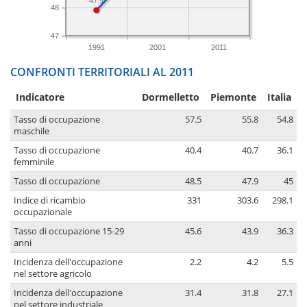
47.9
48
47
1991
2001
2011
CONFRONTI TERRITORIALI AL 2011
Indicatore
Dormelletto
Piemonte
Italia
Tasso di occupazione
57.5
55.8
54.8
maschile
Tasso di occupazione
40.4
40.7
36.1
femminile
Tasso di occupazione
48.5
47.9
45
Indice di ricambio
331
303.6
298.1
occupazionale
Tasso di occupazione 15-29
45.6
43.9
36.3
anni
Incidenza dell'occupazione
2.2
4.2
5.5
nel settore agricolo
Incidenza dell'occupazione
31.4
31.8
27.1
nel settore industriale