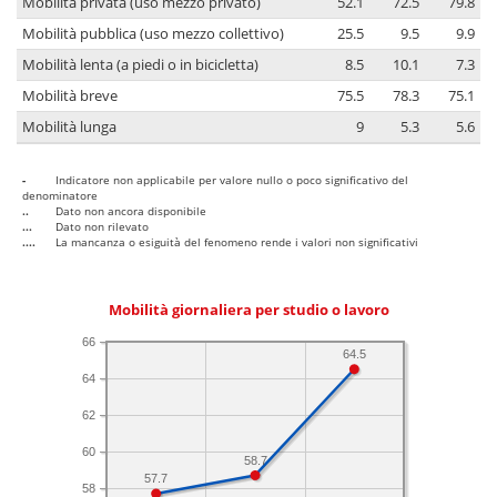
Mobilità privata (uso mezzo privato)
52.1
72.5
79.8
Mobilità pubblica (uso mezzo collettivo)
25.5
9.5
9.9
Mobilità lenta (a piedi o in bicicletta)
8.5
10.1
7.3
Mobilità breve
75.5
78.3
75.1
Mobilità lunga
9
5.3
5.6
-
Indicatore non applicabile per valore nullo o poco significativo del
denominatore
..
Dato non ancora disponibile
...
Dato non rilevato
....
La mancanza o esiguità del fenomeno rende i valori non significativi
Mobilità giornaliera per studio o lavoro
66
64.5
64
62
60
58.7
57.7
58