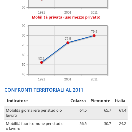
56
1991
2001
2011
Mobilità privata (uso mezzo privato)
90
79.8
80
72.5
70
60
52.1
50
40
1991
2001
2011
CONFRONTI TERRITORIALI AL 2011
Indicatore
Colazza
Piemonte
Italia
Mobilità giornaliera per studio o
64.5
65.7
61.4
lavoro
Mobilità fuori comune per studio
56.5
30.7
24.2
o lavoro