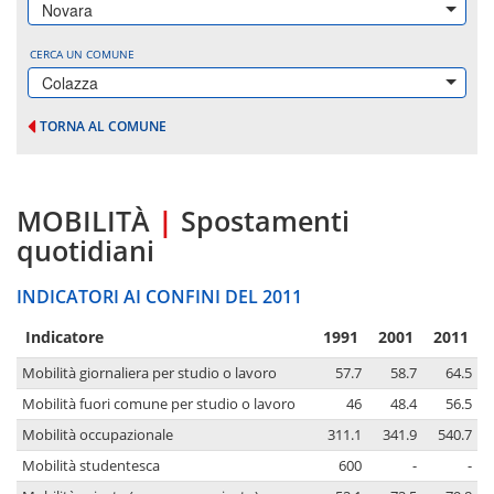
Novara
CERCA UN COMUNE
Colazza
TORNA AL COMUNE
MOBILITÀ
|
Spostamenti
quotidiani
INDICATORI AI CONFINI DEL 2011
Indicatore
1991
2001
2011
Mobilità giornaliera per studio o lavoro
57.7
58.7
64.5
Mobilità fuori comune per studio o lavoro
46
48.4
56.5
Mobilità occupazionale
311.1
341.9
540.7
Mobilità studentesca
600
-
-