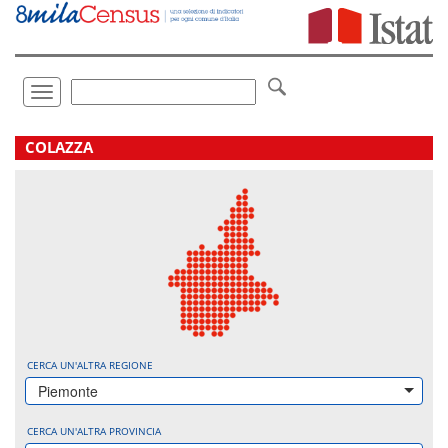
Vai
direttamente
a:
Contenuto
Ricerca
Toggle
navigation
.
COLAZZA
CERCA UN'ALTRA REGIONE
Piemonte
CERCA UN'ALTRA PROVINCIA