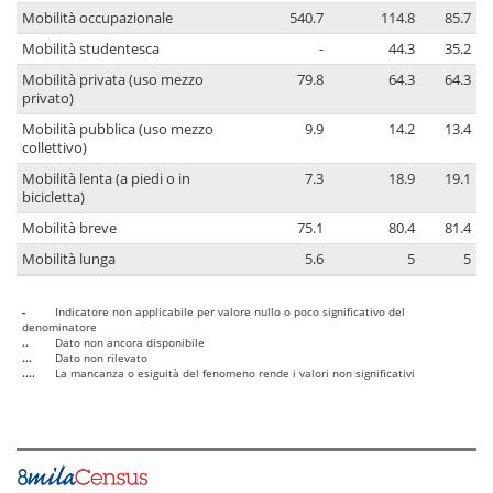
Mobilità occupazionale
540.7
114.8
85.7
Mobilità studentesca
-
44.3
35.2
Mobilità privata (uso mezzo
79.8
64.3
64.3
privato)
Mobilità pubblica (uso mezzo
9.9
14.2
13.4
collettivo)
Mobilità lenta (a piedi o in
7.3
18.9
19.1
bicicletta)
Mobilità breve
75.1
80.4
81.4
Mobilità lunga
5.6
5
5
-
Indicatore non applicabile per valore nullo o poco significativo del
denominatore
..
Dato non ancora disponibile
...
Dato non rilevato
....
La mancanza o esiguità del fenomeno rende i valori non significativi