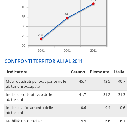
40
34.3
35
30
23.5
25
20
1991
2001
2011
CONFRONTI TERRITORIALI AL 2011
Indicatore
Cerano
Piemonte
Italia
Metri quadrati per occupante nelle
45.7
43.5
40.7
abitazioni occupate
Indice di sottoutilizzo delle
41.7
31.2
31.3
abitazioni
Indice di affollamento delle
0.6
0.4
0.6
abitazioni
Mobilità residenziale
5.5
6.6
6.1