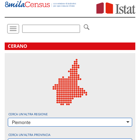
Vai
direttamente
a:
Contenuto
Ricerca
Toggle
navigation
.
CERANO
CERCA UN'ALTRA REGIONE
Piemonte
CERCA UN'ALTRA PROVINCIA