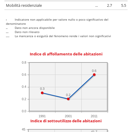
Mobilità residenziale
...
2.7
5.5
-
Indicatore non applicabile per valore nullo o poco significativo del
denominatore
..
Dato non ancora disponibile
...
Dato non rilevato
....
La mancanza o esiguità del fenomeno rende i valori non significativi
Indice di affollamento delle abitazioni
0.8
0.6
0.6
0.4
0.3
0.2
0.2
0.0
1991
2001
2011
Indice di sottoutilizzo delle abitazioni
45
41.7