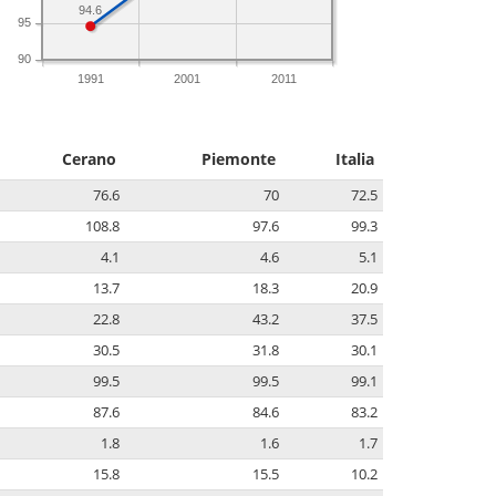
94.6
95
90
1991
2001
2011
Cerano
Piemonte
Italia
76.6
70
72.5
108.8
97.6
99.3
4.1
4.6
5.1
13.7
18.3
20.9
22.8
43.2
37.5
30.5
31.8
30.1
99.5
99.5
99.1
87.6
84.6
83.2
1.8
1.6
1.7
15.8
15.5
10.2