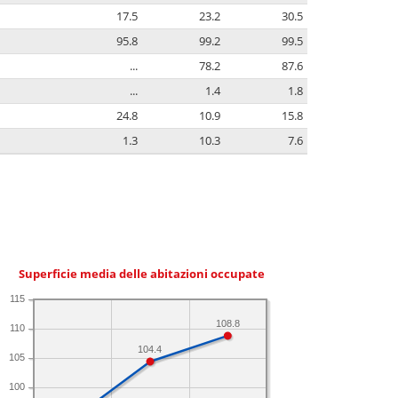
17.5
23.2
30.5
95.8
99.2
99.5
...
78.2
87.6
...
1.4
1.8
24.8
10.9
15.8
1.3
10.3
7.6
Superficie media delle abitazioni occupate
115
108.8
110
104.4
105
100