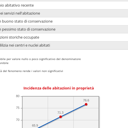
io abitativo recente
ei servizi nell'abitazione
 in buono stato di conservazione
 in pessimo stato di conservazione
azioni storiche occupate
lizia nei centri e nuclei abitati
bile per valore nullo o poco significativo del denominatore
nibile
 del fenomeno rende i valori non significativi
Incidenza delle abitazioni in proprietà
80
76.6
75
71.3
70
65.9