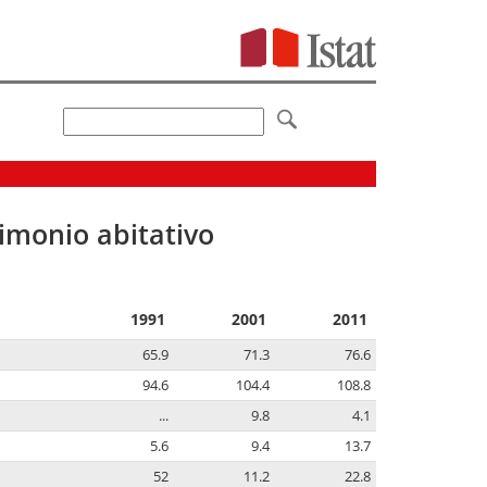
imonio abitativo
1991
2001
2011
65.9
71.3
76.6
94.6
104.4
108.8
...
9.8
4.1
5.6
9.4
13.7
52
11.2
22.8