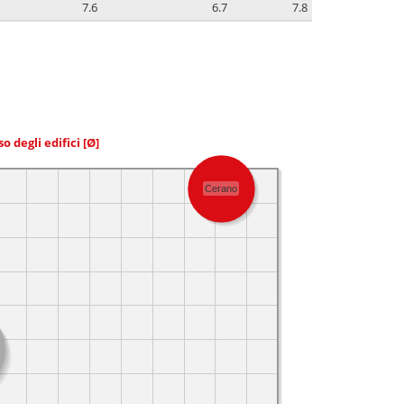
7.6
6.7
7.8
so degli edifici
[Ø]
Cerano