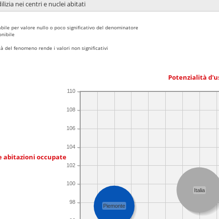
lizia nei centri e nuclei abitati
bile per valore nullo o poco significativo del denominatore
nibile
 del fenomeno rende i valori non significativi
Potenzialità d'u
110
108
106
104
e abitazioni occupate
102
100
Italia
98
Piemonte