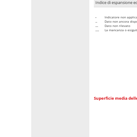
Indice di espansione edi
-
Indicatore non applica
..
Dato non ancora dispo
...
Dato non rilevato
....
La mancanza o esiguità
Superficie media dell