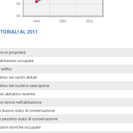
65
60
1991
2001
2011
TORIALI AL 2011
oni in proprietà
 abitazioni occupate
 edifici
tivo nei centri abitati
ativo nei nuclei e case sparse
io abitativo recente
ei servizi nell'abitazione
 in buono stato di conservazione
 in pessimo stato di conservazione
azioni storiche occupate