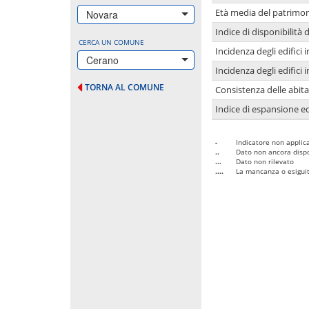
Età media del patrimon
Novara
Indice di disponibilità d
CERCA UN COMUNE
Incidenza degli edifici
Cerano
Incidenza degli edifici
TORNA AL COMUNE
Consistenza delle abit
Indice di espansione edi
-
Indicatore non applica
..
Dato non ancora dispo
...
Dato non rilevato
....
La mancanza o esiguità