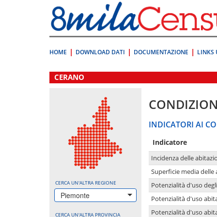
Vai
direttamente
a:
Contenuto
Ricerca
HOME
DOWNLOAD DATI
DOCUMENTAZIONE
LINKS 
.
CERANO
CONDIZION
INDICATORI AI CO
Indicatore
Incidenza delle abitazi
Superficie media delle
CERCA UN'ALTRA REGIONE
Potenzialità d'uso degli
Piemonte
Potenzialità d'uso abita
Potenzialità d'uso abit
CERCA UN'ALTRA PROVINCIA