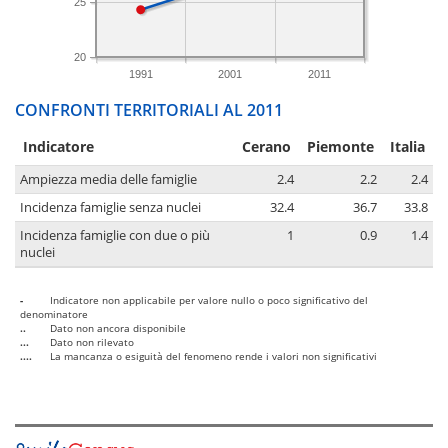
25
20
1991
2001
2011
CONFRONTI TERRITORIALI AL 2011
Indicatore
Cerano
Piemonte
Italia
Ampiezza media delle famiglie
2.4
2.2
2.4
Incidenza famiglie senza nuclei
32.4
36.7
33.8
Incidenza famiglie con due o più
1
0.9
1.4
nuclei
-
Indicatore non applicabile per valore nullo o poco significativo del
denominatore
..
Dato non ancora disponibile
...
Dato non rilevato
....
La mancanza o esiguità del fenomeno rende i valori non significativi