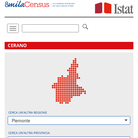
Vai
direttamente
a:
Contenuto
Ricerca
Toggle
navigation
.
CERANO
CERCA UN'ALTRA REGIONE
Piemonte
CERCA UN'ALTRA PROVINCIA