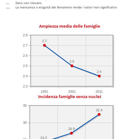
...
Dato non rilevato
....
La mancanza o esiguità del fenomeno rende i valori non significativi
Ampiezza media delle famiglie
2.8
2.7
2.7
2.6
2.5
2.5
2.4
2.4
2.3
1991
2001
2011
Incidenza famiglie senza nuclei
35
32.4
30
26.9
24.3