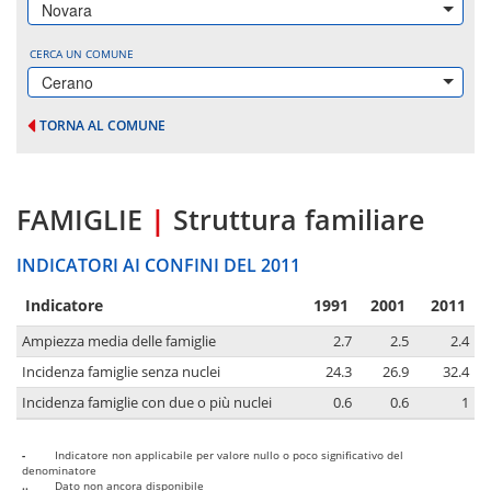
Novara
CERCA UN COMUNE
Cerano
TORNA AL COMUNE
FAMIGLIE
|
Struttura familiare
INDICATORI AI CONFINI DEL 2011
Indicatore
1991
2001
2011
Ampiezza media delle famiglie
2.7
2.5
2.4
Incidenza famiglie senza nuclei
24.3
26.9
32.4
Incidenza famiglie con due o più nuclei
0.6
0.6
1
-
Indicatore non applicabile per valore nullo o poco significativo del
denominatore
..
Dato non ancora disponibile