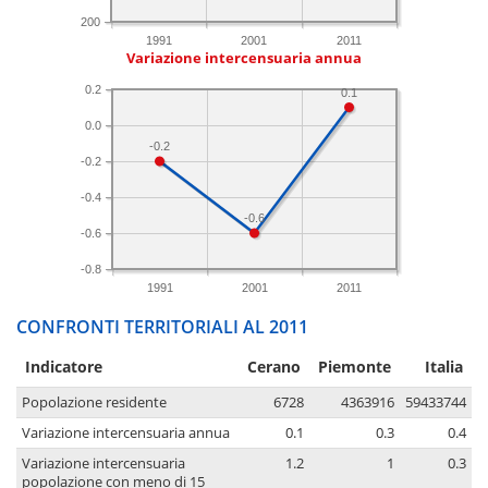
200
1991
2001
2011
Variazione intercensuaria annua
0.2
0.1
0.0
-0.2
-0.2
-0.4
-0.6
-0.6
-0.8
1991
2001
2011
CONFRONTI TERRITORIALI AL 2011
Indicatore
Cerano
Piemonte
Italia
Popolazione residente
6728
4363916
59433744
Variazione intercensuaria annua
0.1
0.3
0.4
Variazione intercensuaria
1.2
1
0.3
popolazione con meno di 15