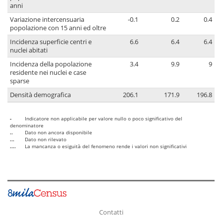
anni
Variazione intercensuaria
-0.1
0.2
0.4
popolazione con 15 anni ed oltre
Incidenza superficie centri e
6.6
6.4
6.4
nuclei abitati
Incidenza della popolazione
3.4
9.9
9
residente nei nuclei e case
sparse
Densità demografica
206.1
171.9
196.8
-
Indicatore non applicabile per valore nullo o poco significativo del
denominatore
..
Dato non ancora disponibile
...
Dato non rilevato
....
La mancanza o esiguità del fenomeno rende i valori non significativi
Contatti