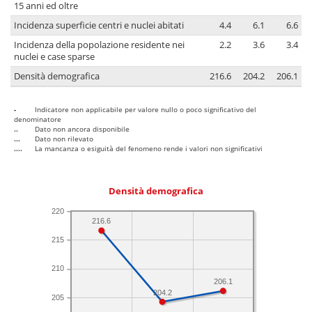
15 anni ed oltre
Incidenza superficie centri e nuclei abitati
4.4
6.1
6.6
Incidenza della popolazione residente nei
2.2
3.6
3.4
nuclei e case sparse
Densità demografica
216.6
204.2
206.1
-
Indicatore non applicabile per valore nullo o poco significativo del
denominatore
..
Dato non ancora disponibile
...
Dato non rilevato
....
La mancanza o esiguità del fenomeno rende i valori non significativi
Densità demografica
220
216.6
215
210
206.1
204.2
205