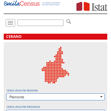
Vai
direttamente
a:
Contenuto
Ricerca
Toggle
navigation
.
CERANO
CERCA UN'ALTRA REGIONE
Piemonte
CERCA UN'ALTRA PROVINCIA