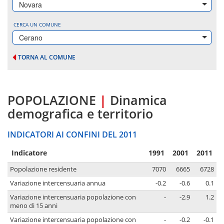
Novara
CERCA UN COMUNE
Cerano
TORNA AL COMUNE
POPOLAZIONE
|
Dinamica
demografica e territorio
INDICATORI AI CONFINI DEL 2011
Indicatore
1991
2001
2011
Popolazione residente
7070
6665
6728
Variazione intercensuaria annua
-0.2
-0.6
0.1
Variazione intercensuaria popolazione con
-
-2.9
1.2
meno di 15 anni
Variazione intercensuaria popolazione con
-
-0.2
-0.1