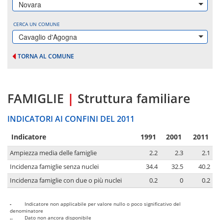
Novara
CERCA UN COMUNE
Cavaglio d'Agogna
TORNA AL COMUNE
FAMIGLIE
|
Struttura familiare
INDICATORI AI CONFINI DEL 2011
Indicatore
1991
2001
2011
Ampiezza media delle famiglie
2.2
2.3
2.1
Incidenza famiglie senza nuclei
34.4
32.5
40.2
Incidenza famiglie con due o più nuclei
0.2
0
0.2
-
Indicatore non applicabile per valore nullo o poco significativo del
denominatore
..
Dato non ancora disponibile