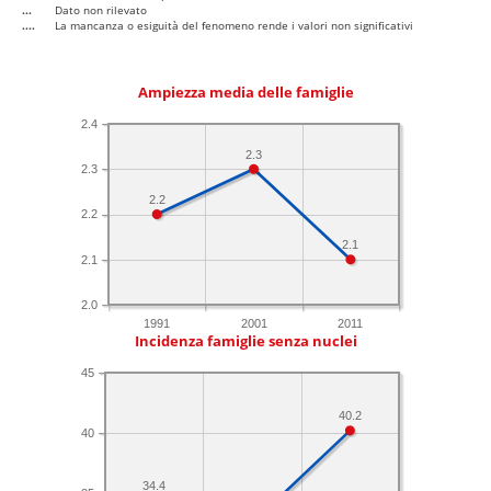
...
Dato non rilevato
....
La mancanza o esiguità del fenomeno rende i valori non significativi
Ampiezza media delle famiglie
2.4
2.3
2.3
2.2
2.2
2.1
2.1
2.0
1991
2001
2011
Incidenza famiglie senza nuclei
45
40.2
40
34.4