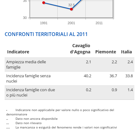
35
32.5
30
1991
2001
2011
CONFRONTI TERRITORIALI AL 2011
Cavaglio
Indicatore
d'Agogna
Piemonte
Italia
Ampiezza media delle
2.1
2.2
2.4
famiglie
Incidenza famiglie senza
40.2
36.7
33.8
nuclei
Incidenza famiglie con due
0.2
0.9
1.4
o più nuclei
-
Indicatore non applicabile per valore nullo o poco significativo del
denominatore
..
Dato non ancora disponibile
...
Dato non rilevato
....
La mancanza o esiguità del fenomeno rende i valori non significativi