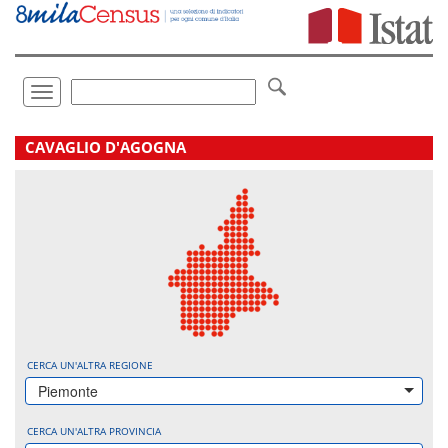
Vai
direttamente
a:
Contenuto
Ricerca
Toggle
navigation
.
CAVAGLIO D'AGOGNA
CERCA UN'ALTRA REGIONE
Piemonte
CERCA UN'ALTRA PROVINCIA