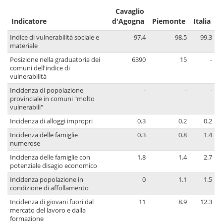
Cavaglio
Indicatore
d'Agogna
Piemonte
Italia
Indice di vulnerabilità sociale e
97.4
98.5
99.3
materiale
Posizione nella graduatoria dei
6390
15
-
comuni dell'indice di
vulnerabilità
Incidenza di popolazione
-
-
-
provinciale in comuni "molto
vulnerabili"
Incidenza di alloggi impropri
0.3
0.2
0.2
Incidenza delle famiglie
0.3
0.8
1.4
numerose
Incidenza delle famiglie con
1.8
1.4
2.7
potenziale disagio economico
Incidenza popolazione in
0
1.1
1.5
condizione di affollamento
Incidenza di giovani fuori dal
11
8.9
12.3
mercato del lavoro e dalla
formazione