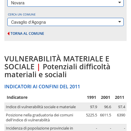
Novara
CERCA UN COMUNE
Cavaglio d'Agogna
TORNA AL COMUNE
VULNERABILITÀ MATERIALE E
SOCIALE
|
Potenziali difficoltà
materiali e sociali
INDICATORI AI CONFINI DEL 2011
Indicatore
1991
2001
2011
Indice di vulnerabilità sociale e materiale
97.9
96.6
97.4
Posizione nella graduatoria dei comuni
5225.5
6611.5
6390
dell'indice di vulnerabilità
Incidenza di popolazione provinciale in
-
-
-