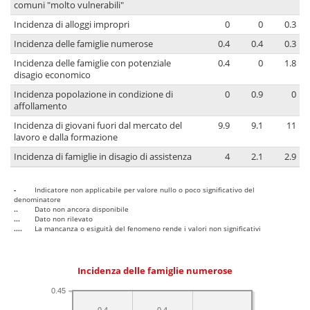
comuni "molto vulnerabili"
Incidenza di alloggi impropri
0
0
0.3
Incidenza delle famiglie numerose
0.4
0.4
0.3
Incidenza delle famiglie con potenziale
0.4
0
1.8
disagio economico
Incidenza popolazione in condizione di
0
0.9
0
affollamento
Incidenza di giovani fuori dal mercato del
9.9
9.1
11
lavoro e dalla formazione
Incidenza di famiglie in disagio di assistenza
4
2.1
2.9
-
Indicatore non applicabile per valore nullo o poco significativo del
denominatore
..
Dato non ancora disponibile
...
Dato non rilevato
....
La mancanza o esiguità del fenomeno rende i valori non significativi
Incidenza delle famiglie numerose
0.45
0.4
0.4