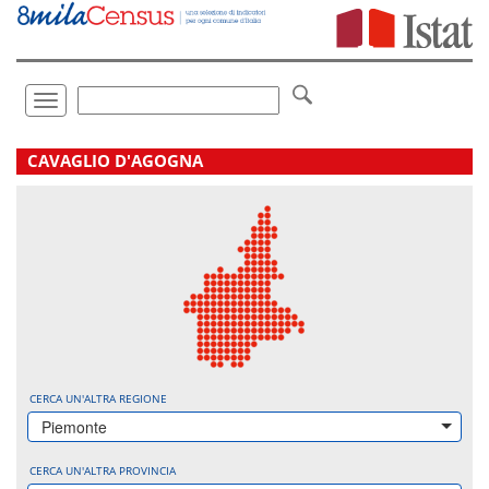
Vai
direttamente
a:
Contenuto
Ricerca
Toggle
navigation
.
CAVAGLIO D'AGOGNA
CERCA UN'ALTRA REGIONE
Piemonte
CERCA UN'ALTRA PROVINCIA