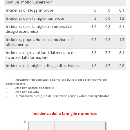
comuni "molto vulnerabili"
Incidenza di alloggi impropri
0
0
0.1
Incidenza delle famiglie numerose
2
0.9
1.2
Incidenza delle famiglie con potenziale
1.6
0.3
2.1
disagio economico
Incidenza popolazione in condizione di
0.5
0.8
1.5
affollamento
Incidenza di giovani fuori dal mercato del
8.6
7.3
8.1
lavoro e dalla formazione
Incidenza di famiglie in disagio di assistenza
1.8
1.7
2.8
-
Indicatore non applicabile per valore nullo o poco significativo del
denominatore
..
Dato non ancora disponibile
...
Dato non rilevato
....
La mancanza o esiguità del fenomeno rende i valori non significativi
Incidenza delle famiglie numerose
2.5
2