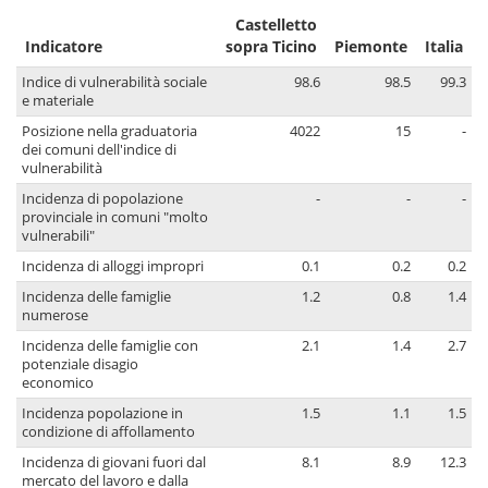
Castelletto
Indicatore
sopra Ticino
Piemonte
Italia
Indice di vulnerabilità sociale
98.6
98.5
99.3
e materiale
Posizione nella graduatoria
4022
15
-
dei comuni dell'indice di
vulnerabilità
Incidenza di popolazione
-
-
-
provinciale in comuni "molto
vulnerabili"
Incidenza di alloggi impropri
0.1
0.2
0.2
Incidenza delle famiglie
1.2
0.8
1.4
numerose
Incidenza delle famiglie con
2.1
1.4
2.7
potenziale disagio
economico
Incidenza popolazione in
1.5
1.1
1.5
condizione di affollamento
Incidenza di giovani fuori dal
8.1
8.9
12.3
mercato del lavoro e dalla