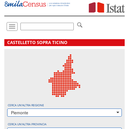
Vai
direttamente
a:
Contenuto
Ricerca
Toggle
navigation
.
CASTELLETTO SOPRA TICINO
CERCA UN'ALTRA REGIONE
Piemonte
CERCA UN'ALTRA PROVINCIA