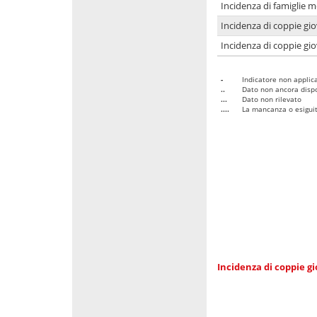
Incidenza di famiglie m
Incidenza di coppie giov
Incidenza di coppie giov
-
Indicatore non applica
..
Dato non ancora dispo
...
Dato non rilevato
....
La mancanza o esiguità
Incidenza di coppie gi