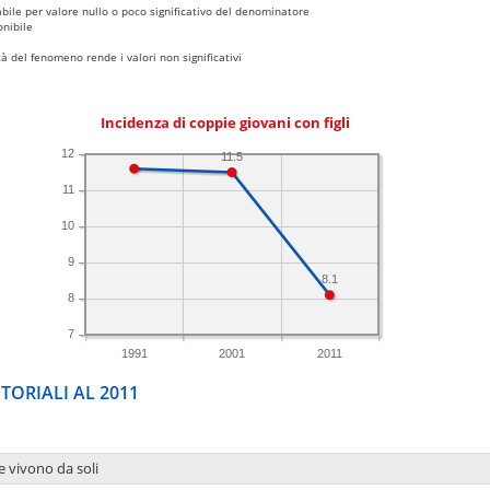
bile per valore nullo o poco significativo del denominatore
nibile
 del fenomeno rende i valori non significativi
Incidenza di coppie giovani con figli
12
11.5
11
10
9
8.1
8
7
1991
2001
2011
TORIALI AL 2011
e vivono da soli