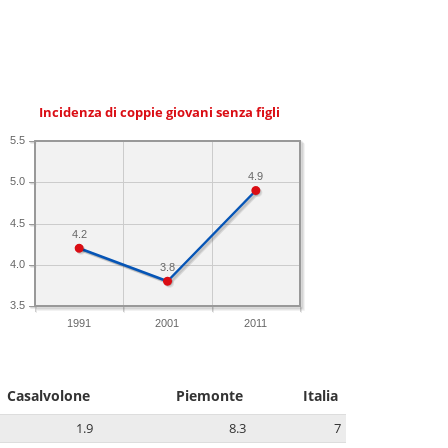
Incidenza di coppie giovani senza figli
5.5
4.9
5.0
4.5
4.2
4.0
3.8
3.5
1991
2001
2011
Casalvolone
Piemonte
Italia
1.9
8.3
7