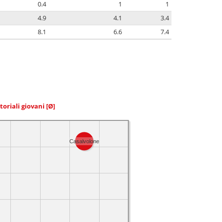
0.4
1
1
4.9
4.1
3.4
8.1
6.6
7.4
toriali giovani
[Ø]
Casalvolone