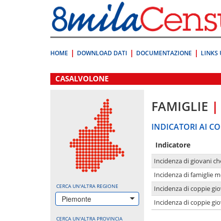
Vai
direttamente
a:
Contenuto
Ricerca
HOME
DOWNLOAD DATI
DOCUMENTAZIONE
LINKS 
.
CASALVOLONE
FAMIGLIE
|
INDICATORI AI CO
Indicatore
Incidenza di giovani ch
Incidenza di famiglie m
CERCA UN'ALTRA REGIONE
Incidenza di coppie giov
Piemonte
Incidenza di coppie giov
CERCA UN'ALTRA PROVINCIA