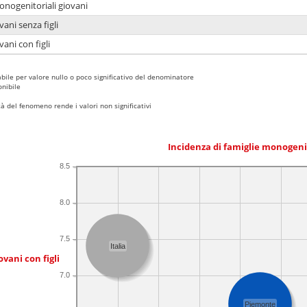
onogenitoriali giovani
ani senza figli
ani con figli
bile per valore nullo o poco significativo del denominatore
nibile
 del fenomeno rende i valori non significativi
Incidenza di famiglie monogeni
8.5
8.0
7.5
Italia
ovani con figli
7.0
Piemonte