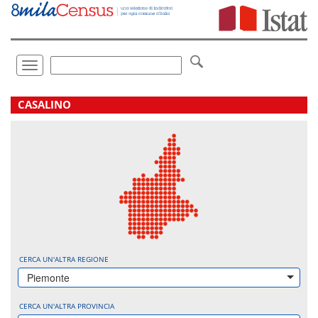
Vai
direttamente
a:
Contenuto
Ricerca
Toggle
navigation
.
CASALINO
CERCA UN'ALTRA REGIONE
Piemonte
CERCA UN'ALTRA PROVINCIA