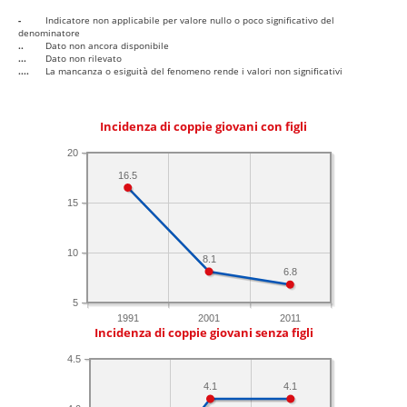
-
Indicatore non applicabile per valore nullo o poco significativo del
denominatore
..
Dato non ancora disponibile
...
Dato non rilevato
....
La mancanza o esiguità del fenomeno rende i valori non significativi
Incidenza di coppie giovani con figli
20
16.5
15
10
8.1
6.8
5
1991
2001
2011
Incidenza di coppie giovani senza figli
4.5
4.1
4.1