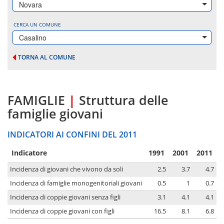
Novara
CERCA UN COMUNE
Casalino
TORNA AL COMUNE
FAMIGLIE
|
Struttura delle
famiglie giovani
INDICATORI AI CONFINI DEL 2011
Indicatore
1991
2001
2011
Incidenza di giovani che vivono da soli
2.5
3.7
4.7
Incidenza di famiglie monogenitoriali giovani
0.5
1
0.7
Incidenza di coppie giovani senza figli
3.1
4.1
4.1
Incidenza di coppie giovani con figli
16.5
8.1
6.8