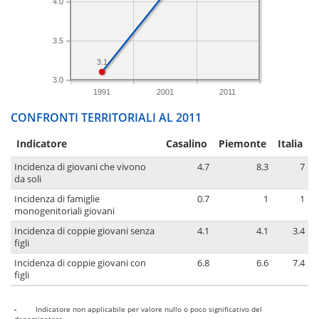
4.0
3.5
3.1
3.0
1991
2001
2011
CONFRONTI TERRITORIALI AL 2011
Indicatore
Casalino
Piemonte
Italia
Incidenza di giovani che vivono
4.7
8.3
7
da soli
Incidenza di famiglie
0.7
1
1
monogenitoriali giovani
Incidenza di coppie giovani senza
4.1
4.1
3.4
figli
Incidenza di coppie giovani con
6.8
6.6
7.4
figli
-
Indicatore non applicabile per valore nullo o poco significativo del