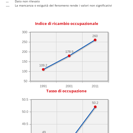
...
Dato non rilevato
....
La mancanza o esiguità del fenomeno rende i valori non significativi
Indice di ricambio occupazionale
300
260
250
200
178.9
150
109.2
100
50
1991
2001
2011
Tasso di occupazione
50.5
50.2
50.0
49.5
49