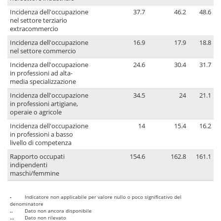
Incidenza dell'occupazione
37.7
46.2
48.6
nel settore terziario
extracommercio
Incidenza dell'occupazione
16.9
17.9
18.8
nel settore commercio
Incidenza dell'occupazione
24.6
30.4
31.7
in professioni ad alta-
media specializzazione
Incidenza dell'occupazione
34.5
24
21.1
in professioni artigiane,
operaie o agricole
Incidenza dell'occupazione
14
15.4
16.2
in professioni a basso
livello di competenza
Rapporto occupati
154.6
162.8
161.1
indipendenti
maschi/femmine
-
Indicatore non applicabile per valore nullo o poco significativo del
denominatore
..
Dato non ancora disponibile
...
Dato non rilevato