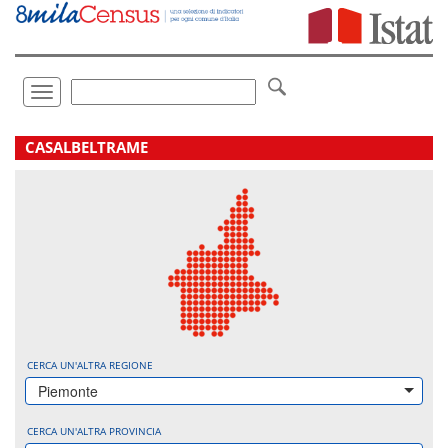
Vai
direttamente
a:
Contenuto
Ricerca
Toggle
navigation
.
CASALBELTRAME
CERCA UN'ALTRA REGIONE
Piemonte
CERCA UN'ALTRA PROVINCIA