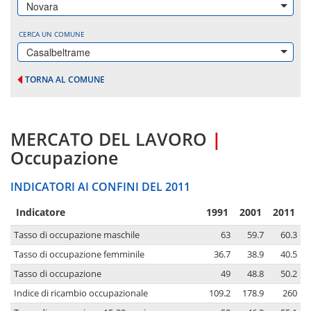
Novara
CERCA UN COMUNE
Casalbeltrame
TORNA AL COMUNE
MERCATO DEL LAVORO
|
Occupazione
INDICATORI AI CONFINI DEL 2011
Indicatore
1991
2001
2011
Tasso di occupazione maschile
63
59.7
60.3
Tasso di occupazione femminile
36.7
38.9
40.5
Tasso di occupazione
49
48.8
50.2
Indice di ricambio occupazionale
109.2
178.9
260