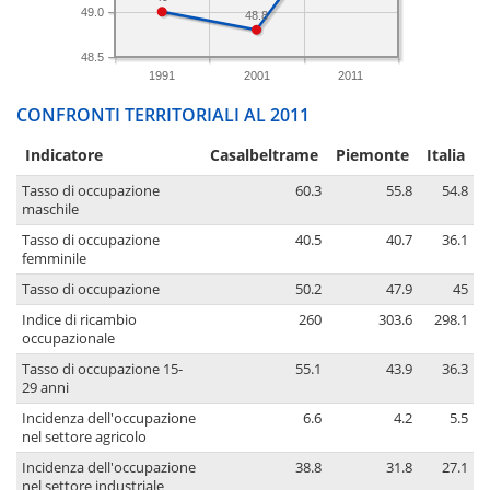
49.0
48.8
48.5
1991
2001
2011
CONFRONTI TERRITORIALI AL 2011
Indicatore
Casalbeltrame
Piemonte
Italia
Tasso di occupazione
60.3
55.8
54.8
maschile
Tasso di occupazione
40.5
40.7
36.1
femminile
Tasso di occupazione
50.2
47.9
45
Indice di ricambio
260
303.6
298.1
occupazionale
Tasso di occupazione 15-
55.1
43.9
36.3
29 anni
Incidenza dell'occupazione
6.6
4.2
5.5
nel settore agricolo
Incidenza dell'occupazione
38.8
31.8
27.1
nel settore industriale