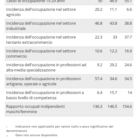
Tasso di occupazione 15-29 anni
50
46.9
55.1
Incidenza dell'occupazione nel settore
20.2
11.1
6.6
agricolo
Incidenza dell'occupazione nel settore
46.8
43.8
38.8
industriale
Incidenza dell'occupazione nel settore
22.3
33
37.7
terziario extracommercio
Incidenza dell'occupazione nel settore
10.6
12.2
16.9
commercio
Incidenza dell'occupazione in professioni ad
9.2
29.2
24.6
alta-media specializzazione
Incidenza dell'occupazione in professioni
57.4
34.6
34.5
artigiane, operaie o agricole
Incidenza dell'occupazione in professioni a
6.4
15.7
14
basso livello di competenza
Rapporto occupati indipendenti
136.3
146.5
154.6
maschi/femmine
-
Indicatore non applicabile per valore nullo o poco significativo del
denominatore
..
Dato non ancora disponibile