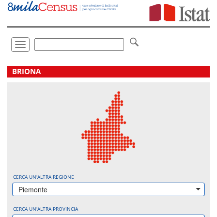
Vai
direttamente
a:
Contenuto
Ricerca
Toggle
navigation
.
BRIONA
CERCA UN'ALTRA REGIONE
Piemonte
CERCA UN'ALTRA PROVINCIA