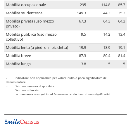
Mobilità occupazionale
295
114.8
85.7
Mobilità studentesca
149.3
44.3
35.2
Mobilità privata (uso mezzo
67.3
64.3
64.3
privato)
Mobilità pubblica (uso mezzo
9.5
14.2
13.4
collettivo)
Mobilità lenta (a piedi o in bicicletta)
19.9
18.9
19.1
Mobilità breve
87.3
80.4
81.4
Mobilità lunga
3.8
5
5
-
Indicatore non applicabile per valore nullo o poco significativo del
denominatore
..
Dato non ancora disponibile
...
Dato non rilevato
....
La mancanza o esiguità del fenomeno rende i valori non significativi