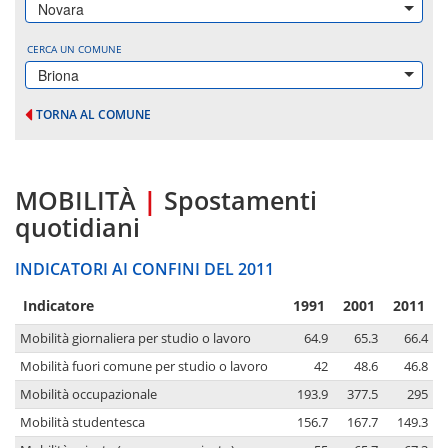
Novara
CERCA UN COMUNE
Briona
TORNA AL COMUNE
MOBILITÀ
|
Spostamenti
quotidiani
INDICATORI AI CONFINI DEL 2011
Indicatore
1991
2001
2011
Mobilità giornaliera per studio o lavoro
64.9
65.3
66.4
Mobilità fuori comune per studio o lavoro
42
48.6
46.8
Mobilità occupazionale
193.9
377.5
295
Mobilità studentesca
156.7
167.7
149.3