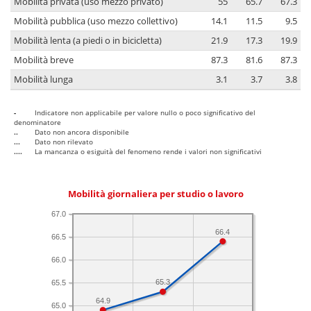
Mobilità privata (uso mezzo privato)
55
65.7
67.3
Mobilità pubblica (uso mezzo collettivo)
14.1
11.5
9.5
Mobilità lenta (a piedi o in bicicletta)
21.9
17.3
19.9
Mobilità breve
87.3
81.6
87.3
Mobilità lunga
3.1
3.7
3.8
-
Indicatore non applicabile per valore nullo o poco significativo del
denominatore
..
Dato non ancora disponibile
...
Dato non rilevato
....
La mancanza o esiguità del fenomeno rende i valori non significativi
Mobilità giornaliera per studio o lavoro
67.0
66.4
66.5
66.0
65.3
65.5
64.9
65.0