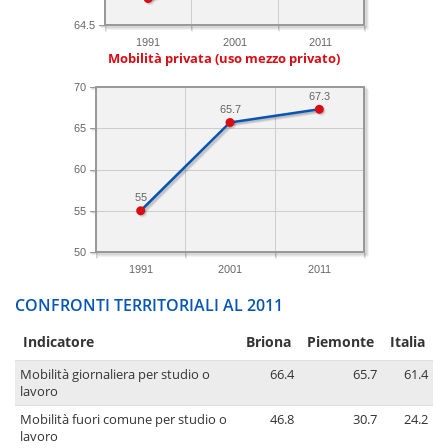
64.5
1991
2001
2011
Mobilità privata (uso mezzo privato)
70
67.3
65.7
65
60
55
55
50
1991
2001
2011
CONFRONTI TERRITORIALI AL 2011
Indicatore
Briona
Piemonte
Italia
Mobilità giornaliera per studio o
66.4
65.7
61.4
lavoro
Mobilità fuori comune per studio o
46.8
30.7
24.2
lavoro