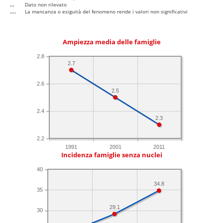
...
Dato non rilevato
....
La mancanza o esiguità del fenomeno rende i valori non significativi
Ampiezza media delle famiglie
2.8
2.7
2.6
2.5
2.4
2.3
2.2
1991
2001
2011
Incidenza famiglie senza nuclei
40
34.8
35
29.1
30