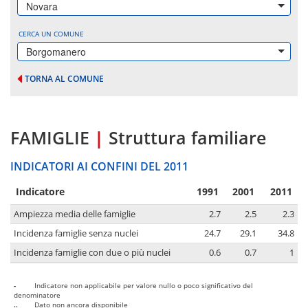
Novara
CERCA UN COMUNE
Borgomanero
TORNA AL COMUNE
FAMIGLIE
|
Struttura familiare
INDICATORI AI CONFINI DEL 2011
Indicatore
1991
2001
2011
Ampiezza media delle famiglie
2.7
2.5
2.3
Incidenza famiglie senza nuclei
24.7
29.1
34.8
Incidenza famiglie con due o più nuclei
0.6
0.7
1
-
Indicatore non applicabile per valore nullo o poco significativo del
denominatore
..
Dato non ancora disponibile