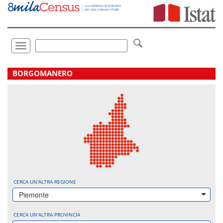
Vai
direttamente
a:
Contenuto
Ricerca
Toggle
navigation
.
BORGOMANERO
CERCA UN'ALTRA REGIONE
Piemonte
CERCA UN'ALTRA PROVINCIA