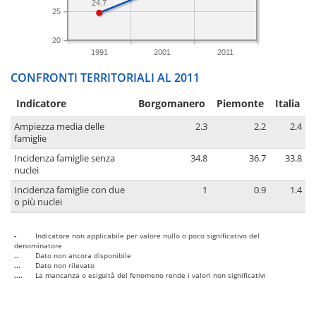
24.7
25
20
1991
2001
2011
CONFRONTI TERRITORIALI AL 2011
Indicatore
Borgomanero
Piemonte
Italia
Ampiezza media delle
2.3
2.2
2.4
famiglie
Incidenza famiglie senza
34.8
36.7
33.8
nuclei
Incidenza famiglie con due
1
0.9
1.4
o più nuclei
-
Indicatore non applicabile per valore nullo o poco significativo del
denominatore
..
Dato non ancora disponibile
...
Dato non rilevato
....
La mancanza o esiguità del fenomeno rende i valori non significativi