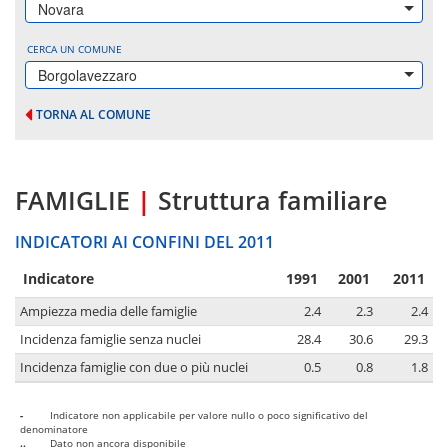
Novara
CERCA UN COMUNE
Borgolavezzaro
TORNA AL COMUNE
FAMIGLIE
|
Struttura familiare
INDICATORI AI CONFINI DEL 2011
Indicatore
1991
2001
2011
Ampiezza media delle famiglie
2.4
2.3
2.4
Incidenza famiglie senza nuclei
28.4
30.6
29.3
Incidenza famiglie con due o più nuclei
0.5
0.8
1.8
-
Indicatore non applicabile per valore nullo o poco significativo del
denominatore
..
Dato non ancora disponibile