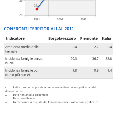
29
28.4
28
1991
2001
2011
CONFRONTI TERRITORIALI AL 2011
Indicatore
Borgolavezzaro
Piemonte
Italia
Ampiezza media delle
2.4
2.2
2.4
famiglie
Incidenza famiglie senza
29.3
36.7
33.8
nuclei
Incidenza famiglie con
1.8
0.9
1.4
due o più nuclei
-
Indicatore non applicabile per valore nullo o poco significativo del
denominatore
..
Dato non ancora disponibile
...
Dato non rilevato
....
La mancanza o esiguità del fenomeno rende i valori non significativi