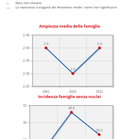
...
Dato non rilevato
....
La mancanza o esiguità del fenomeno rende i valori non significativi
Ampiezza media delle famiglie
2.45
2.4
2.4
2.40
2.35
2.3
2.30
2.25
1991
2001
2011
Incidenza famiglie senza nuclei
31
30.6
30
29.3