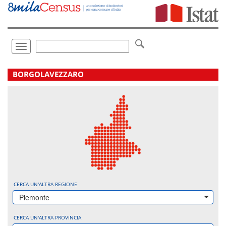
Vai
direttamente
a:
Contenuto
Ricerca
Toggle
navigation
.
BORGOLAVEZZARO
CERCA UN'ALTRA REGIONE
Piemonte
CERCA UN'ALTRA PROVINCIA