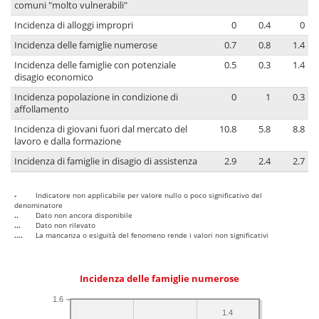
comuni "molto vulnerabili"
Incidenza di alloggi impropri
0
0.4
0
Incidenza delle famiglie numerose
0.7
0.8
1.4
Incidenza delle famiglie con potenziale
0.5
0.3
1.4
disagio economico
Incidenza popolazione in condizione di
0
1
0.3
affollamento
Incidenza di giovani fuori dal mercato del
10.8
5.8
8.8
lavoro e dalla formazione
Incidenza di famiglie in disagio di assistenza
2.9
2.4
2.7
-
Indicatore non applicabile per valore nullo o poco significativo del
denominatore
..
Dato non ancora disponibile
...
Dato non rilevato
....
La mancanza o esiguità del fenomeno rende i valori non significativi
Incidenza delle famiglie numerose
1.6
1.4