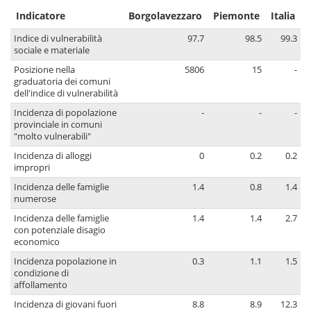
Indicatore
Borgolavezzaro
Piemonte
Italia
Indice di vulnerabilità
97.7
98.5
99.3
sociale e materiale
Posizione nella
5806
15
-
graduatoria dei comuni
dell'indice di vulnerabilità
Incidenza di popolazione
-
-
-
provinciale in comuni
"molto vulnerabili"
Incidenza di alloggi
0
0.2
0.2
impropri
Incidenza delle famiglie
1.4
0.8
1.4
numerose
Incidenza delle famiglie
1.4
1.4
2.7
con potenziale disagio
economico
Incidenza popolazione in
0.3
1.1
1.5
condizione di
affollamento
Incidenza di giovani fuori
8.8
8.9
12.3