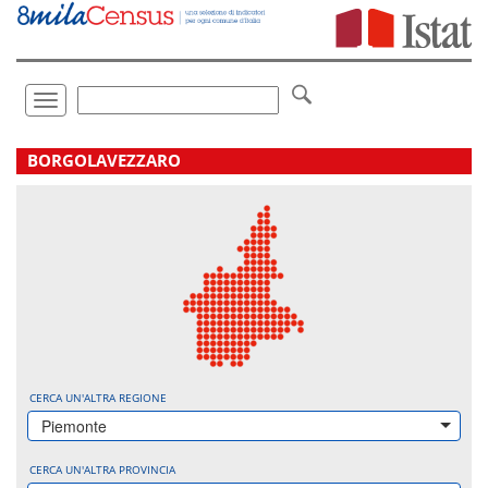
Vai
direttamente
a:
Contenuto
Ricerca
Toggle
navigation
.
BORGOLAVEZZARO
CERCA UN'ALTRA REGIONE
Piemonte
CERCA UN'ALTRA PROVINCIA