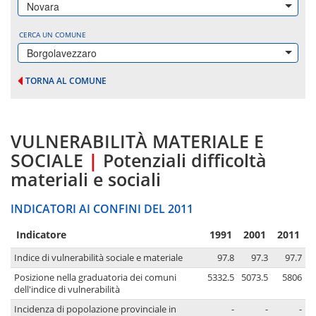
Novara
CERCA UN COMUNE
Borgolavezzaro
TORNA AL COMUNE
VULNERABILITÀ MATERIALE E
SOCIALE
|
Potenziali difficoltà
materiali e sociali
INDICATORI AI CONFINI DEL 2011
Indicatore
1991
2001
2011
Indice di vulnerabilità sociale e materiale
97.8
97.3
97.7
Posizione nella graduatoria dei comuni
5332.5
5073.5
5806
dell'indice di vulnerabilità
Incidenza di popolazione provinciale in
-
-
-