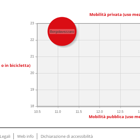
Mobilità privata (uso me
23
Borgolavezzaro
22
21
 o in bicicletta)
20
19
18
10.5
11.0
11.5
12.0
12.5
1
Mobilità pubblica (uso me
Legali
Web info
Dichiarazione di accessibilità