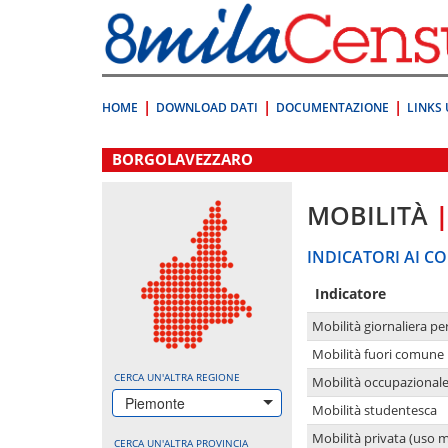
Vai
direttamente
a:
Contenuto
Ricerca
HOME
DOWNLOAD DATI
DOCUMENTAZIONE
LINKS 
.
BORGOLAVEZZARO
MOBILITÀ
INDICATORI AI CO
Indicatore
Mobilità giornaliera pe
Mobilità fuori comune 
CERCA UN'ALTRA REGIONE
Mobilità occupazional
Piemonte
Mobilità studentesca
Mobilità privata (uso 
CERCA UN'ALTRA PROVINCIA