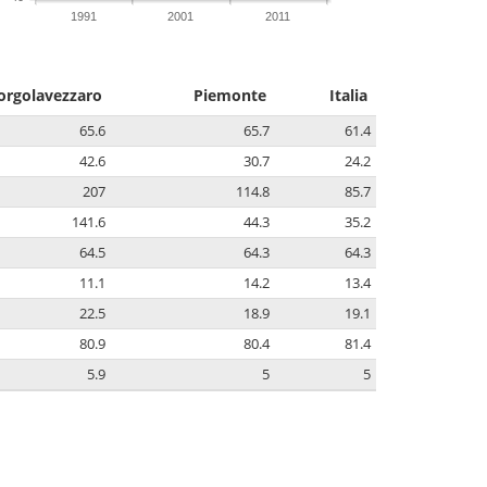
1991
2001
2011
orgolavezzaro
Piemonte
Italia
65.6
65.7
61.4
42.6
30.7
24.2
207
114.8
85.7
141.6
44.3
35.2
64.5
64.3
64.3
11.1
14.2
13.4
22.5
18.9
19.1
80.9
80.4
81.4
5.9
5
5