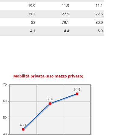
19.9
11.3
11.1
31.7
22.5
22.5
83
79.1
80.9
4.1
4.4
5.9
Mobilità privata (uso mezzo privato)
70
64.5
58.6
60
50
43.1
40