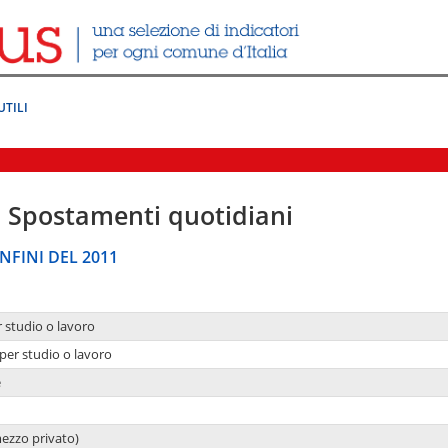
UTILI
|
Spostamenti quotidiani
NFINI DEL 2011
r studio o lavoro
per studio o lavoro
e
mezzo privato)