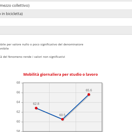
mezzo collettivo)
 in bicicletta)
bile per valore nullo o poco significativo del denominatore
nibile
 del fenomeno rende i valori non significativi
Mobilità giornaliera per studio o lavoro
68
65.6
66
64
62.8
62
60.5
60
58