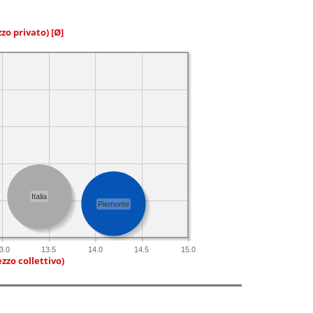
zzo privato)
[Ø]
Italia
Piemonte
3.0
13.5
14.0
14.5
15.0
zzo collettivo)