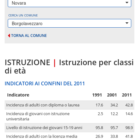
Novara
CERCA UN COMUNE
Borgolavezzaro
TORNA AL COMUNE
ISTRUZIONE
|
Istruzione per classi
di età
INDICATORI AI CONFINI DEL 2011
Indicatore
1991
2001
2011
Incidenza di adulti con diploma o laurea
17.6
34.2
42.8
Incidenza di giovani con istruzione
2.5
12.2
14.6
universitaria
Livello di istruzione dei giovani 15-19 anni
95.8
95.7
98.9
Incidenza di adulti con la licenza media
26.9
33.8
41.8