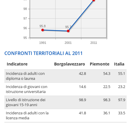
98
97
95.8
95.7
96
95
1991
2001
2011
CONFRONTI TERRITORIALI AL 2011
Indicatore
Borgolavezzaro
Piemonte
Italia
Incidenza di adulti con
42.8
54.3
55.1
diploma o laurea
Incidenza di giovani con
14.6
22.5
23.2
istruzione universitaria
Livello di istruzione dei
98.9
98.3
97.9
giovani 15-19 anni
Incidenza di adulti con la
41.8
36.1
33.5
licenza media