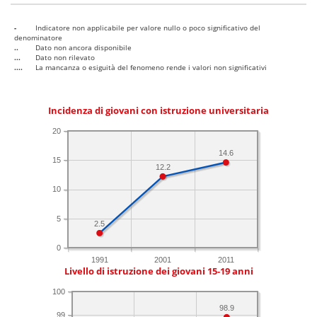
-
Indicatore non applicabile per valore nullo o poco significativo del
denominatore
..
Dato non ancora disponibile
...
Dato non rilevato
....
La mancanza o esiguità del fenomeno rende i valori non significativi
Incidenza di giovani con istruzione universitaria
20
14.6
15
12.2
10
5
2.5
0
1991
2001
2011
Livello di istruzione dei giovani 15-19 anni
100
98.9
99