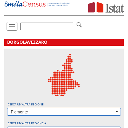
Vai
direttamente
a:
Contenuto
Ricerca
Toggle
navigation
.
BORGOLAVEZZARO
CERCA UN'ALTRA REGIONE
Piemonte
CERCA UN'ALTRA PROVINCIA