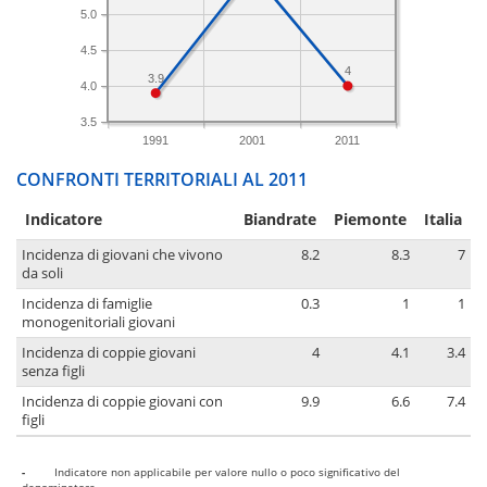
5.0
4.5
4
3.9
4.0
3.5
1991
2001
2011
CONFRONTI TERRITORIALI AL 2011
Indicatore
Biandrate
Piemonte
Italia
Incidenza di giovani che vivono
8.2
8.3
7
da soli
Incidenza di famiglie
0.3
1
1
monogenitoriali giovani
Incidenza di coppie giovani
4
4.1
3.4
senza figli
Incidenza di coppie giovani con
9.9
6.6
7.4
figli
-
Indicatore non applicabile per valore nullo o poco significativo del