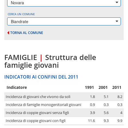
Novara
CERCA UN COMUNE
Biandrate
TORNA AL COMUNE
FAMIGLIE
|
Struttura delle
famiglie giovani
INDICATORI AI CONFINI DEL 2011
Indicatore
1991
2001
2011
Incidenza di giovani che vivono da soli
1.8
5.1
8.2
Incidenza di famiglie monogenitoriali giovani
0.9
0.3
0.3
Incidenza di coppie giovani senza figli
3.9
5.6
4
Incidenza di coppie giovani con figli
11.6
9.3
9.9