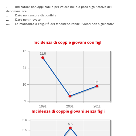
-
Indicatore non applicabile per valore nullo o poco significativo del
denominatore
..
Dato non ancora disponibile
...
Dato non rilevato
....
La mancanza o esiguità del fenomeno rende i valori non significativi
Incidenza di coppie giovani con figli
12
11.6
11
9.9
10
9.3
9
1991
2001
2011
Incidenza di coppie giovani senza figli
6.0
5.6
5.5