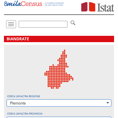
Vai
direttamente
a:
Contenuto
Ricerca
Toggle
navigation
.
BIANDRATE
CERCA UN'ALTRA REGIONE
Piemonte
CERCA UN'ALTRA PROVINCIA