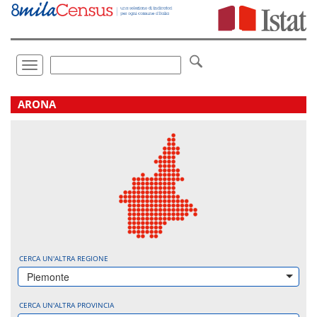
Vai
direttamente
a:
Contenuto
Ricerca
Toggle
navigation
.
ARONA
CERCA UN'ALTRA REGIONE
Piemonte
CERCA UN'ALTRA PROVINCIA