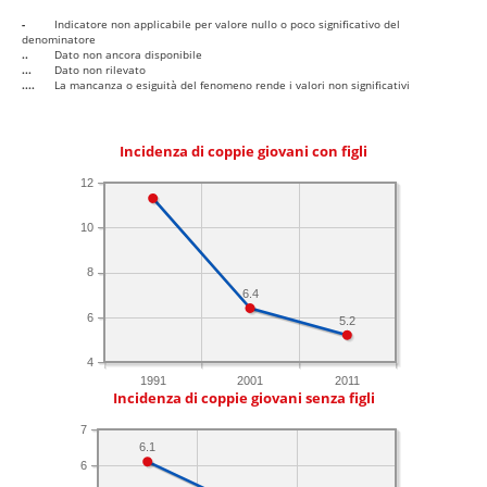
-
Indicatore non applicabile per valore nullo o poco significativo del
denominatore
..
Dato non ancora disponibile
...
Dato non rilevato
....
La mancanza o esiguità del fenomeno rende i valori non significativi
Incidenza di coppie giovani con figli
12
10
8
6.4
6
5.2
4
1991
2001
2011
Incidenza di coppie giovani senza figli
7
6.1
6