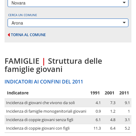
Novara
CERCA UN COMUNE
Arona
TORNA AL COMUNE
FAMIGLIE
|
Struttura delle
famiglie giovani
INDICATORI AI CONFINI DEL 2011
Indicatore
1991
2001
2011
Incidenza di giovani che vivono da soli
4.1
7.3
9.1
Incidenza di famiglie monogenitoriali giovani
0.9
1.2
1
Incidenza di coppie giovani senza figli
6.1
4.8
3.1
Incidenza di coppie giovani con figli
11.3
6.4
5.2