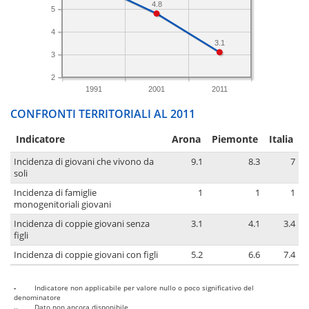
4.8
5
4
3.1
3
2
1991
2001
2011
CONFRONTI TERRITORIALI AL 2011
Indicatore
Arona
Piemonte
Italia
Incidenza di giovani che vivono da
9.1
8.3
7
soli
Incidenza di famiglie
1
1
1
monogenitoriali giovani
Incidenza di coppie giovani senza
3.1
4.1
3.4
figli
Incidenza di coppie giovani con figli
5.2
6.6
7.4
-
Indicatore non applicabile per valore nullo o poco significativo del
denominatore
..
Dato non ancora disponibile