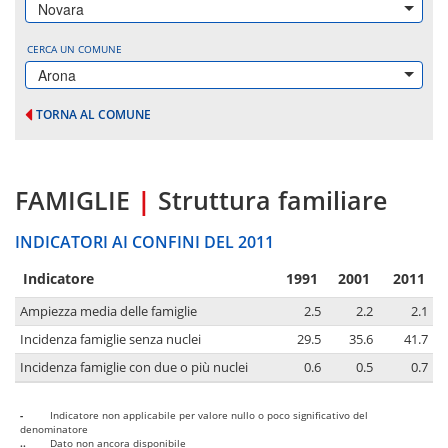
Novara
CERCA UN COMUNE
Arona
TORNA AL COMUNE
FAMIGLIE
|
Struttura familiare
INDICATORI AI CONFINI DEL 2011
Indicatore
1991
2001
2011
Ampiezza media delle famiglie
2.5
2.2
2.1
Incidenza famiglie senza nuclei
29.5
35.6
41.7
Incidenza famiglie con due o più nuclei
0.6
0.5
0.7
-
Indicatore non applicabile per valore nullo o poco significativo del
denominatore
..
Dato non ancora disponibile