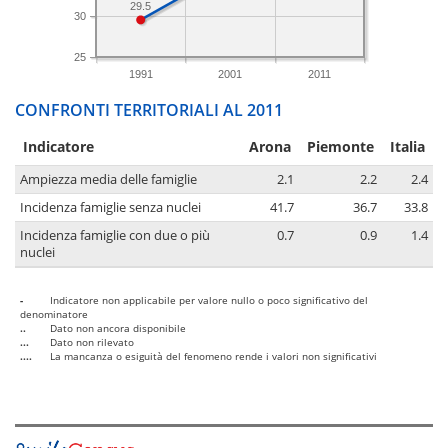
29.5
30
25
1991
2001
2011
CONFRONTI TERRITORIALI AL 2011
Indicatore
Arona
Piemonte
Italia
Ampiezza media delle famiglie
2.1
2.2
2.4
Incidenza famiglie senza nuclei
41.7
36.7
33.8
Incidenza famiglie con due o più
0.7
0.9
1.4
nuclei
-
Indicatore non applicabile per valore nullo o poco significativo del
denominatore
..
Dato non ancora disponibile
...
Dato non rilevato
....
La mancanza o esiguità del fenomeno rende i valori non significativi