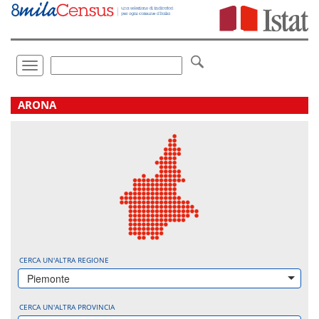
Vai
direttamente
a:
Contenuto
Ricerca
Toggle
navigation
.
ARONA
CERCA UN'ALTRA REGIONE
Piemonte
CERCA UN'ALTRA PROVINCIA