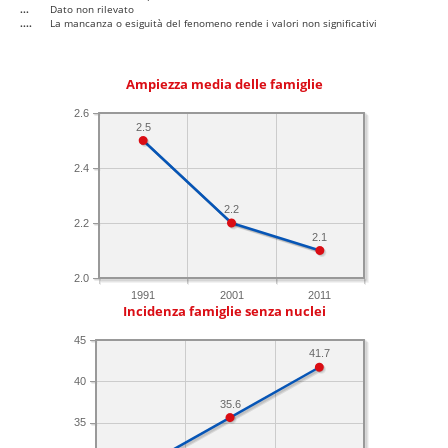
...
Dato non rilevato
....
La mancanza o esiguità del fenomeno rende i valori non significativi
Ampiezza media delle famiglie
2.6
2.5
2.4
2.2
2.2
2.1
2.0
1991
2001
2011
Incidenza famiglie senza nuclei
45
41.7
40
35.6
35