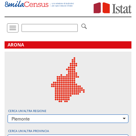
Vai
direttamente
a:
Contenuto
Ricerca
Toggle
navigation
.
ARONA
CERCA UN'ALTRA REGIONE
Piemonte
CERCA UN'ALTRA PROVINCIA