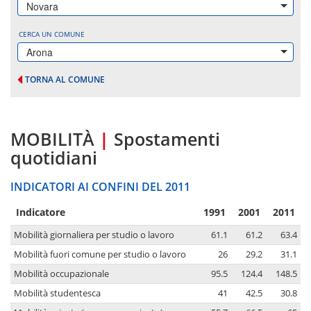
Novara
CERCA UN COMUNE
Arona
TORNA AL COMUNE
MOBILITÀ
|
Spostamenti
quotidiani
INDICATORI AI CONFINI DEL 2011
Indicatore
1991
2001
2011
Mobilità giornaliera per studio o lavoro
61.1
61.2
63.4
Mobilità fuori comune per studio o lavoro
26
29.2
31.1
Mobilità occupazionale
95.5
124.4
148.5
Mobilità studentesca
41
42.5
30.8