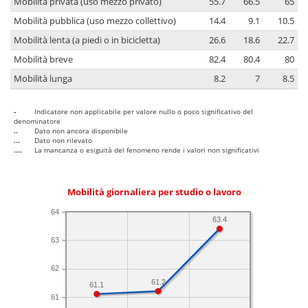
Mobilità privata (uso mezzo privato)
55.7
66.5
65
Mobilità pubblica (uso mezzo collettivo)
14.4
9.1
10.5
Mobilità lenta (a piedi o in bicicletta)
26.6
18.6
22.7
Mobilità breve
82.4
80.4
80
Mobilità lunga
8.2
7
8.5
-
Indicatore non applicabile per valore nullo o poco significativo del
denominatore
..
Dato non ancora disponibile
...
Dato non rilevato
....
La mancanza o esiguità del fenomeno rende i valori non significativi
Mobilità giornaliera per studio o lavoro
64
63.4
63
62
61.2
61.1
61