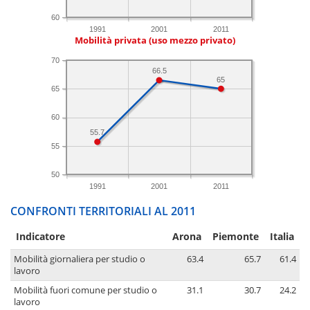
60
1991
2001
2011
Mobilità privata (uso mezzo privato)
70
66.5
65
65
60
55.7
55
50
1991
2001
2011
CONFRONTI TERRITORIALI AL 2011
Indicatore
Arona
Piemonte
Italia
Mobilità giornaliera per studio o
63.4
65.7
61.4
lavoro
Mobilità fuori comune per studio o
31.1
30.7
24.2
lavoro