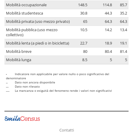
Mobilità occupazionale
148.5
114.8
85.7
Mobilità studentesca
30.8
44.3
35.2
Mobilità privata (uso mezzo privato)
65
64.3
64.3
Mobilità pubblica (uso mezzo
10.5
14.2
13.4
collettivo)
Mobilità lenta (a piedi o in bicicletta)
22.7
18.9
19.1
Mobilità breve
80
80.4
81.4
Mobilità lunga
8.5
5
5
-
Indicatore non applicabile per valore nullo o poco significativo del
denominatore
..
Dato non ancora disponibile
...
Dato non rilevato
....
La mancanza o esiguità del fenomeno rende i valori non significativi
Contatti