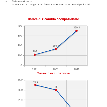
...
Dato non rilevato
....
La mancanza o esiguità del fenomeno rende i valori non significativi
Indice di ricambio occupazionale
400
350.3
300
200
165.2
107
100
0
1991
2001
2011
Tasso di occupazione
45.2
45.1
45
45.0
44.8