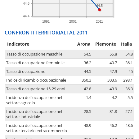
44.6
44.5
44.4
1991
2001
2011
CONFRONTI TERRITORIALI AL 2011
Indicatore
Arona
Piemonte
Italia
Tasso di occupazione maschile
54.5
55.8
54.8
Tasso di occupazione femminile
36.2
40.7
36.1
Tasso di occupazione
44.5
47.9
45
Indice di ricambio occupazionale
350.3
303.6
298.1
Tasso di occupazione 15-29 anni
42.8
43.9
36.3
Incidenza dell'occupazione nel
1.4
4.2
5.5
settore agricolo
Incidenza dell'occupazione nel
28.5
31.8
27.1
settore industriale
Incidenza dell'occupazione nel
48.9
46.2
48.6
settore terziario extracommercio