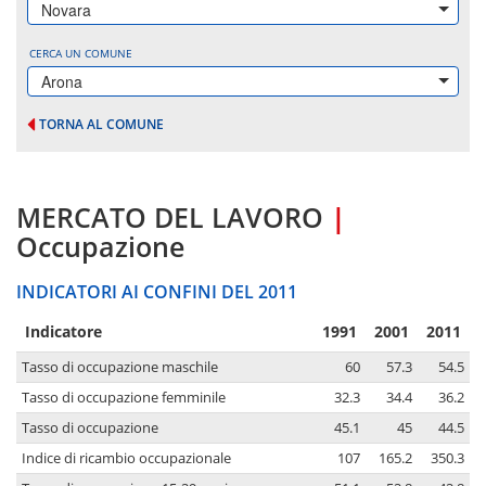
Novara
CERCA UN COMUNE
Arona
TORNA AL COMUNE
MERCATO DEL LAVORO
|
Occupazione
INDICATORI AI CONFINI DEL 2011
Indicatore
1991
2001
2011
Tasso di occupazione maschile
60
57.3
54.5
Tasso di occupazione femminile
32.3
34.4
36.2
Tasso di occupazione
45.1
45
44.5
Indice di ricambio occupazionale
107
165.2
350.3