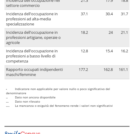
Incidenza dell'occupazione nel
21.3
17.9
18.8
settore commercio
Incidenza dell'occupazione in
37.1
30.4
31.7
professioni ad alta-media
specializzazione
Incidenza dell'occupazione in
18.2
24
21.1
professioni artigiane, operaie o
agricole
Incidenza dell'occupazione in
12.8
15.4
16.2
professioni a basso livello di
competenza
Rapporto occupati indipendenti
177.2
162.8
161.1
maschi/femmine
-
Indicatore non applicabile per valore nullo o poco significativo del
denominatore
..
Dato non ancora disponibile
...
Dato non rilevato
....
La mancanza o esiguità del fenomeno rende i valori non significativi