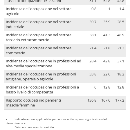
Tasso di occupazione 15-29 anni
51.1
52.8
42.8
Incidenza dell'occupazione nel settore
0.8
1
1.4
agricolo
Incidenza dell'occupazione nel settore
39.7
35.9
28.5
industriale
Incidenza dell'occupazione nel settore
38.1
41.3
48.9
terziario extracommercio
Incidenza dell'occupazione nel settore
21.4
21.8
21.3
commercio
Incidenza dell'occupazione in professioni ad
28.4
42.8
37.1
alta-media specializzazione
Incidenza dell'occupazione in professioni
33.8
22.6
18.2
artigiane, operaie o agricole
Incidenza dell'occupazione in professioni a
6
12.8
12.8
basso livello di competenza
Rapporto occupati indipendenti
136.8
167.6
177.2
maschi/femmine
-
Indicatore non applicabile per valore nullo o poco significativo del
denominatore
..
Dato non ancora disponibile