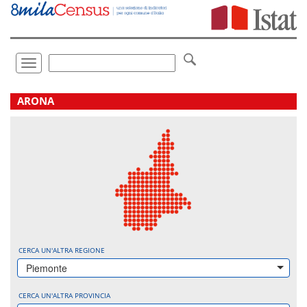
Vai
direttamente
a:
Contenuto
Ricerca
Toggle
navigation
.
ARONA
CERCA UN'ALTRA REGIONE
Piemonte
CERCA UN'ALTRA PROVINCIA