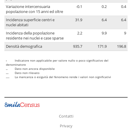
Variazione intercensuaria
-0.1
0.2
0.4
popolazione con 15 anni ed oltre
Incidenza superficie centri e
31.9
6.4
6.4
nuclei abitati
Incidenza della popolazione
2.2
9.9
9
residente nei nuclei e case sparse
Densità demografica
935.7
171.9
196.8
-
Indicatore non applicabile per valore nullo o poco significativo del
denominatore
..
Dato non ancora disponibile
...
Dato non rilevato
....
La mancanza o esiguità del fenomeno rende i valori non significativi
Contatti
Privacy