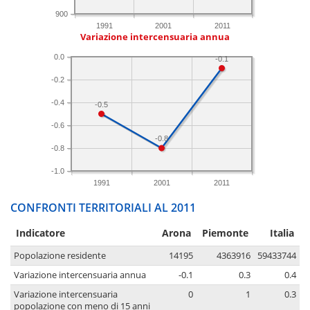
900
1991
2001
2011
Variazione intercensuaria annua
0.0
-0.1
-0.2
-0.4
-0.5
-0.6
-0.8
-0.8
-1.0
1991
2001
2011
CONFRONTI TERRITORIALI AL 2011
Indicatore
Arona
Piemonte
Italia
Popolazione residente
14195
4363916
59433744
Variazione intercensuaria annua
-0.1
0.3
0.4
Variazione intercensuaria
0
1
0.3
popolazione con meno di 15 anni