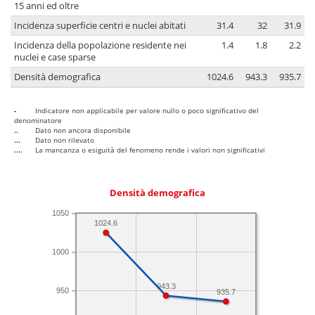
15 anni ed oltre
Incidenza superficie centri e nuclei abitati
31.4
32
31.9
Incidenza della popolazione residente nei
1.4
1.8
2.2
nuclei e case sparse
Densità demografica
1024.6
943.3
935.7
-
Indicatore non applicabile per valore nullo o poco significativo del
denominatore
..
Dato non ancora disponibile
...
Dato non rilevato
....
La mancanza o esiguità del fenomeno rende i valori non significativi
Densità demografica
1050
1024.6
1000
943.3
950
935.7