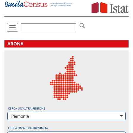
Vai
direttamente
a:
Contenuto
Ricerca
Toggle
navigation
.
ARONA
CERCA UN'ALTRA REGIONE
Piemonte
CERCA UN'ALTRA PROVINCIA