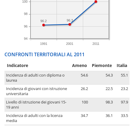
100
98
96.3
96.2
96
94
1991
2001
2011
CONFRONTI TERRITORIALI AL 2011
Indicatore
Ameno
Piemonte
Italia
Incidenza di adulti con diploma o
54.6
54.3
55.1
laurea
Incidenza di giovani con istruzione
26.2
22.5
23.2
universitaria
Livello di istruzione dei giovani 15-
100
98.3
97.9
19 anni
Incidenza di adulti con la licenza
34.7
36.1
33.5
media