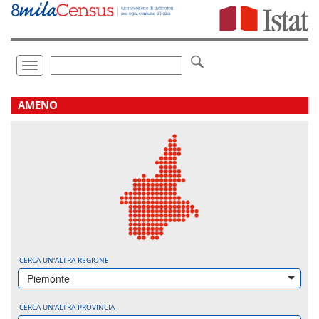
Vai
direttamente
a:
Contenuto
Ricerca
Toggle
navigation
.
AMENO
CERCA UN'ALTRA REGIONE
Piemonte
CERCA UN'ALTRA PROVINCIA