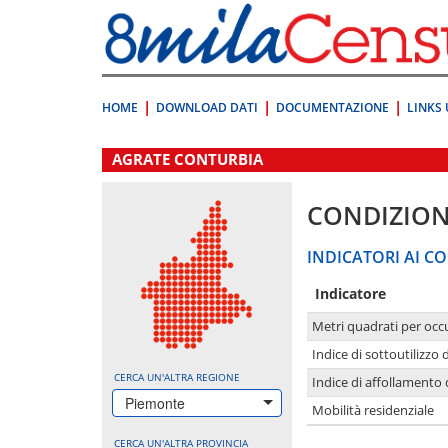
Vai
direttamente
a:
Contenuto
Ricerca
HOME
DOWNLOAD DATI
DOCUMENTAZIONE
LINKS 
.
AGRATE CONTURBIA
CONDIZION
INDICATORI AI CO
Indicatore
Metri quadrati per occ
Indice di sottoutilizzo 
CERCA UN'ALTRA REGIONE
Indice di affollamento 
Piemonte
Mobilità residenziale
CERCA UN'ALTRA PROVINCIA