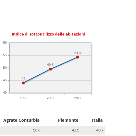
Indice di sottoutilizzo delle abitazioni
60
54.3
55
49.5
50
44
45
40
1991
2001
2011
Agrate Conturbia
Piemonte
Italia
56.6
43.5
40.7