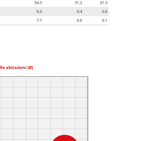
54.3
31.2
31.3
0.3
0.4
0.6
7.7
6.6
6.1
elle abitazioni
[Ø]