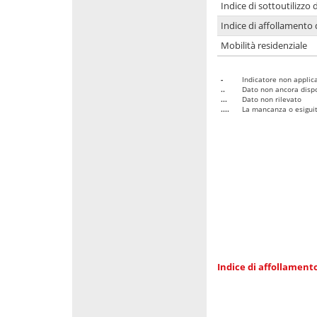
Indice di sottoutilizzo 
Indice di affollamento 
Mobilità residenziale
-
Indicatore non applica
..
Dato non ancora dispo
...
Dato non rilevato
....
La mancanza o esiguità
Indice di affollamento