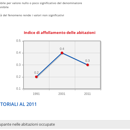
bile per valore nullo o poco significativo del denominatore
nibile
 del fenomeno rende i valori non significativi
Indice di affollamento delle abitazioni
0.5
0.4
0.4
0.3
0.3
0.2
0.2
0.1
1991
2001
2011
TORIALI AL 2011
upante nelle abitazioni occupate