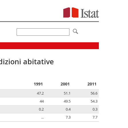
izioni abitative
1991
2001
2011
47.2
51.1
56.6
44
49.5
54.3
0.2
0.4
0.3
...
7.3
7.7