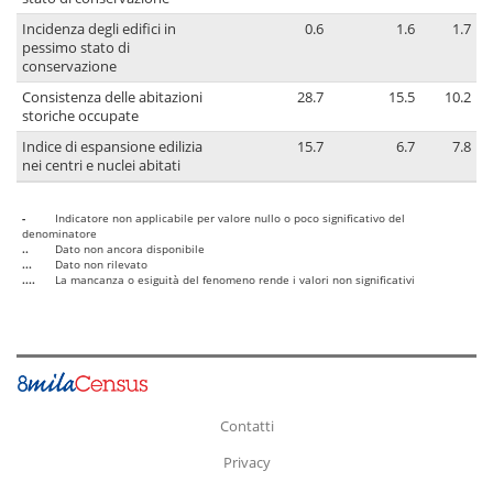
Incidenza degli edifici in
0.6
1.6
1.7
pessimo stato di
conservazione
Consistenza delle abitazioni
28.7
15.5
10.2
storiche occupate
Indice di espansione edilizia
15.7
6.7
7.8
nei centri e nuclei abitati
-
Indicatore non applicabile per valore nullo o poco significativo del
denominatore
..
Dato non ancora disponibile
...
Dato non rilevato
....
La mancanza o esiguità del fenomeno rende i valori non significativi
Contatti
Privacy