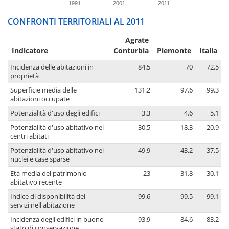
1991
2001
2011
CONFRONTI TERRITORIALI AL 2011
Agrate
Indicatore
Conturbia
Piemonte
Italia
Incidenza delle abitazioni in
84.5
70
72.5
proprietà
Superficie media delle
131.2
97.6
99.3
abitazioni occupate
Potenzialità d'uso degli edifici
3.3
4.6
5.1
Potenzialità d'uso abitativo nei
30.5
18.3
20.9
centri abitati
Potenzialità d'uso abitativo nei
49.9
43.2
37.5
nuclei e case sparse
Età media del patrimonio
23
31.8
30.1
abitativo recente
Indice di disponibilità dei
99.6
99.5
99.1
servizi nell'abitazione
Incidenza degli edifici in buono
93.9
84.6
83.2
stato di conservazione