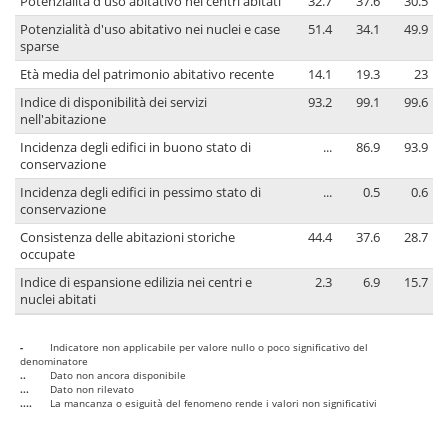
Potenzialità d'uso abitativo nei centri abitati
32.7
37.6
30.5
Potenzialità d'uso abitativo nei nuclei e case
51.4
34.1
49.9
sparse
Età media del patrimonio abitativo recente
14.1
19.3
23
Indice di disponibilità dei servizi
93.2
99.1
99.6
nell'abitazione
Incidenza degli edifici in buono stato di
...
86.9
93.9
conservazione
Incidenza degli edifici in pessimo stato di
...
0.5
0.6
conservazione
Consistenza delle abitazioni storiche
44.4
37.6
28.7
occupate
Indice di espansione edilizia nei centri e
2.3
6.9
15.7
nuclei abitati
-
Indicatore non applicabile per valore nullo o poco significativo del
denominatore
..
Dato non ancora disponibile
...
Dato non rilevato
....
La mancanza o esiguità del fenomeno rende i valori non significativi