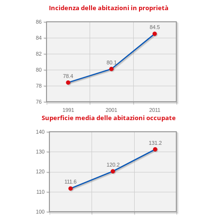
Incidenza delle abitazioni in proprietà
86
84.5
84
82
80.1
80
78.4
78
76
1991
2001
2011
Superficie media delle abitazioni occupate
140
131.2
130
120.2
120
111.6
110
100