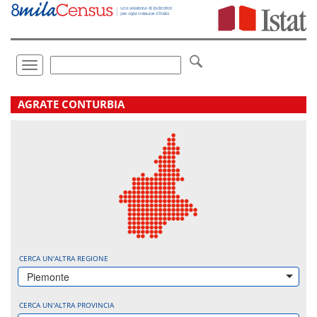
Vai
direttamente
a:
Contenuto
Ricerca
Toggle
navigation
.
AGRATE CONTURBIA
CERCA UN'ALTRA REGIONE
Piemonte
CERCA UN'ALTRA PROVINCIA