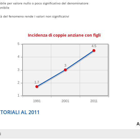
bile per valore nullo o poco significativo del denominatore
nibile
 del fenomeno rende i valori non significativi
Incidenza di coppie anziane con figli
5
4.5
4
3
3
1.7
2
1
1991
2001
2011
TORIALI AL 2011
A
i