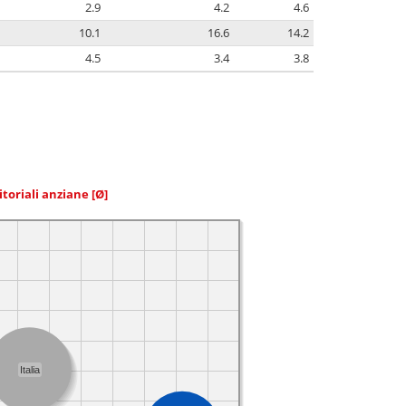
2.9
4.2
4.6
10.1
16.6
14.2
4.5
3.4
3.8
itoriali anziane
[Ø]
Italia