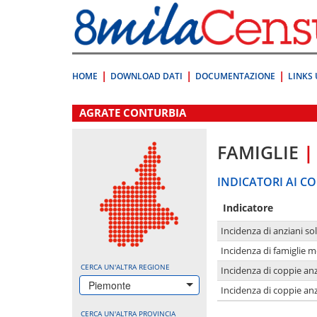
Vai
direttamente
a:
Contenuto
Ricerca
HOME
DOWNLOAD DATI
DOCUMENTAZIONE
LINKS 
.
AGRATE CONTURBIA
FAMIGLIE
|
INDICATORI AI CO
Indicatore
Incidenza di anziani sol
Incidenza di famiglie 
CERCA UN'ALTRA REGIONE
Incidenza di coppie anz
Piemonte
Incidenza di coppie anz
CERCA UN'ALTRA PROVINCIA