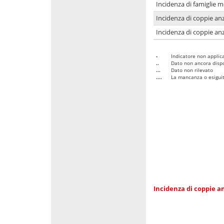
Incidenza di famiglie 
Incidenza di coppie anz
Incidenza di coppie anz
-
Indicatore non applica
..
Dato non ancora dispo
...
Dato non rilevato
....
La mancanza o esiguità
Incidenza di coppie an