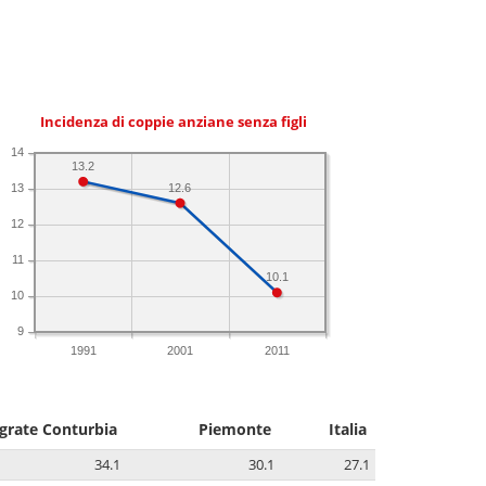
Incidenza di coppie anziane senza figli
14
13.2
12.6
13
12
11
10.1
10
9
1991
2001
2011
grate Conturbia
Piemonte
Italia
34.1
30.1
27.1