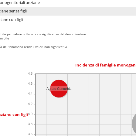
monogenitoriali anziane
iane senza figli
iane con figli
bile per valore nullo o poco significativo del denominatore
nibile
 del fenomeno rende i valori non significativi
Incidenza di famiglie monogen
4.8
4.6
Agrate Conturbia
4.4
4.2
ziane con figli
4.0
3.8
3.6