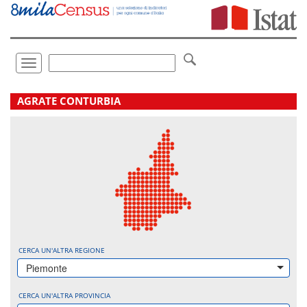
Vai
direttamente
a:
Contenuto
Ricerca
Toggle
navigation
.
AGRATE CONTURBIA
CERCA UN'ALTRA REGIONE
Piemonte
CERCA UN'ALTRA PROVINCIA