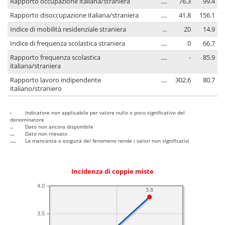
Rapporto occupazione italiana/straniera
....
76.3
99.4
Rapporto disoccupazione italiana/straniera
....
41.8
156.1
Indice di mobilità residenziale straniera
...
20
14.9
Indice di frequenza scolastica straniera
....
0
66.7
Rapporto frequenza scolastica
....
-
85.9
italiana/straniera
Rapporto lavoro indipendente
....
302.6
80.7
italiano/straniero
-
Indicatore non applicabile per valore nullo o poco significativo del
denominatore
..
Dato non ancora disponibile
...
Dato non rilevato
....
La mancanza o esiguità del fenomeno rende i valori non significativi
Incidenza di coppie miste
4.0
3.8
3.5