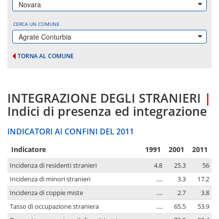
Novara
CERCA UN COMUNE
Agrate Conturbia
TORNA AL COMUNE
INTEGRAZIONE DEGLI STRANIERI
|
Indici di presenza ed integrazione
INDICATORI AI CONFINI DEL 2011
Indicatore
1991
2001
2011
Incidenza di residenti stranieri
4.8
25.3
56
Incidenza di minori stranieri
....
3.3
17.2
Incidenza di coppie miste
....
2.7
3.8
Tasso di occupazione straniera
....
65.5
53.9