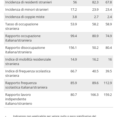
Incidenza di residenti stranieri
56
82.3
67.8
Incidenza di minori stranieri
17.2
23.9
23.4
Incidenza di coppie miste
3.8
2.7
2.4
Tasso di occupazione
53.9
58.2
58.9
straniera
Rapporto occupazione
99.4
80.9
74.9
italiana/straniera
Rapporto disoccupazione
156.1
50.2
80.4
italiana/straniera
Indice di mobilità residenziale
14.9
16.2
16
straniera
Indice di frequenza scolastica
66.7
40.5
39.5
straniera
Rapporto frequenza
85.9
89.6
112.9
scolastica italiana/straniera
Rapporto lavoro
80.7
166.3
159.2
indipendente
italiano/straniero
-
Indicatore non applicabile per valore nullo o poco significativo del