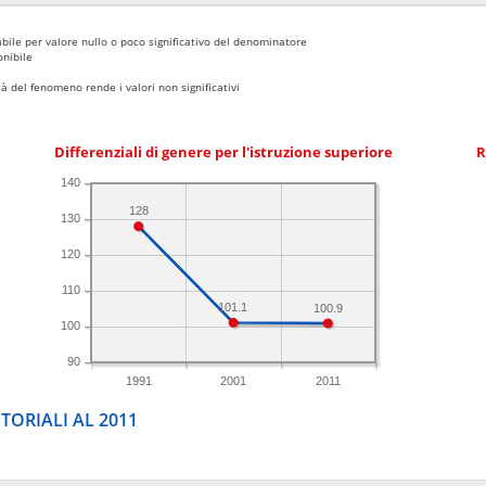
bile per valore nullo o poco significativo del denominatore
nibile
 del fenomeno rende i valori non significativi
Differenziali di genere per l'istruzione superiore
R
140
128
130
120
110
101.1
100.9
100
90
1991
2001
2011
TORIALI AL 2011