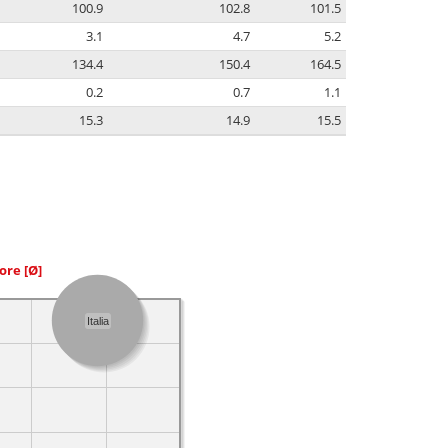
100.9
102.8
101.5
3.1
4.7
5.2
134.4
150.4
164.5
0.2
0.7
1.1
15.3
14.9
15.5
iore
[Ø]
Italia