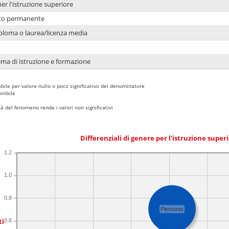
per l'istruzione superiore
nto permanente
ploma o laurea/licenza media
ema di istruzione e formazione
bile per valore nullo o poco significativo del denominatore
nibile
 del fenomeno rende i valori non significativi
Differenziali di genere per l'istruzione super
1.2
1.0
0.8
Piemonte
ti
0.6