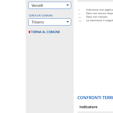
Vercelli
-
Indicatore non applica
..
Dato non ancora dispo
CERCA UN COMUNE
...
Dato non rilevato
....
La mancanza o esiguità
Tricerro
TORNA AL COMUNE
CONFRONTI TERRI
Indicatore