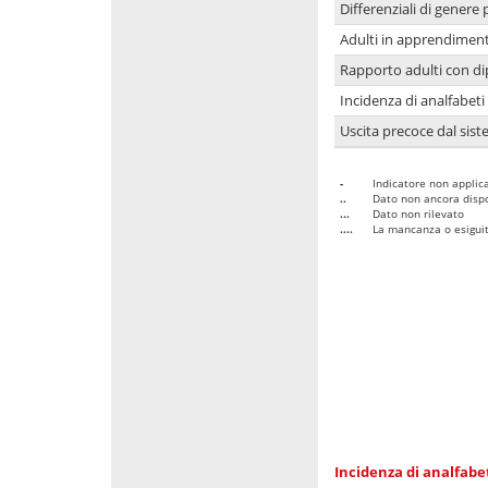
Differenziali di genere 
Adulti in apprendime
Rapporto adulti con di
Incidenza di analfabeti
Uscita precoce dal sist
-
Indicatore non applica
..
Dato non ancora dispo
...
Dato non rilevato
....
La mancanza o esiguità
Incidenza di analfabe