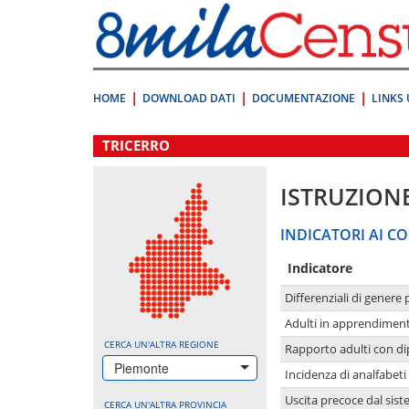
Vai
direttamente
a:
Contenuto
Ricerca
HOME
DOWNLOAD DATI
DOCUMENTAZIONE
LINKS 
.
TRICERRO
ISTRUZION
INDICATORI AI CO
Indicatore
Differenziali di genere 
Adulti in apprendime
CERCA UN'ALTRA REGIONE
Rapporto adulti con di
Piemonte
Incidenza di analfabeti
Uscita precoce dal sist
CERCA UN'ALTRA PROVINCIA