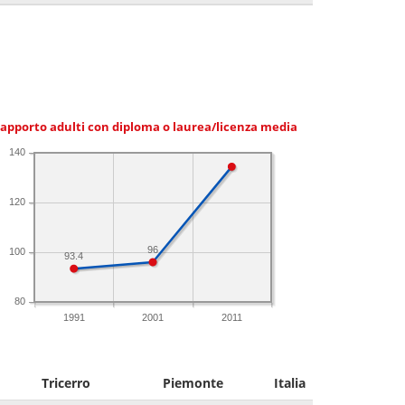
apporto adulti con diploma o laurea/licenza media
140
120
96
100
93.4
80
1991
2001
2011
Tricerro
Piemonte
Italia