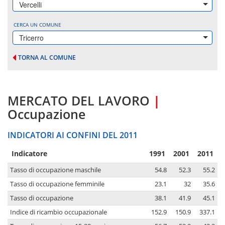
Vercelli
CERCA UN COMUNE
Tricerro
TORNA AL COMUNE
MERCATO DEL LAVORO
|
Occupazione
INDICATORI AI CONFINI DEL 2011
Indicatore
1991
2001
2011
Tasso di occupazione maschile
54.8
52.3
55.2
Tasso di occupazione femminile
23.1
32
35.6
Tasso di occupazione
38.1
41.9
45.1
Indice di ricambio occupazionale
152.9
150.9
337.1