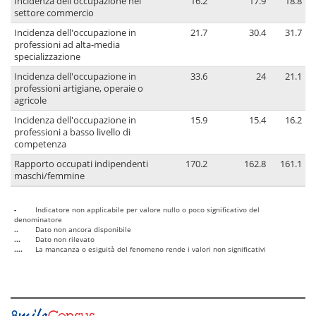
Incidenza dell'occupazione nel
16.2
17.9
18.8
settore commercio
Incidenza dell'occupazione in
21.7
30.4
31.7
professioni ad alta-media
specializzazione
Incidenza dell'occupazione in
33.6
24
21.1
professioni artigiane, operaie o
agricole
Incidenza dell'occupazione in
15.9
15.4
16.2
professioni a basso livello di
competenza
Rapporto occupati indipendenti
170.2
162.8
161.1
maschi/femmine
-
Indicatore non applicabile per valore nullo o poco significativo del
denominatore
..
Dato non ancora disponibile
...
Dato non rilevato
....
La mancanza o esiguità del fenomeno rende i valori non significativi