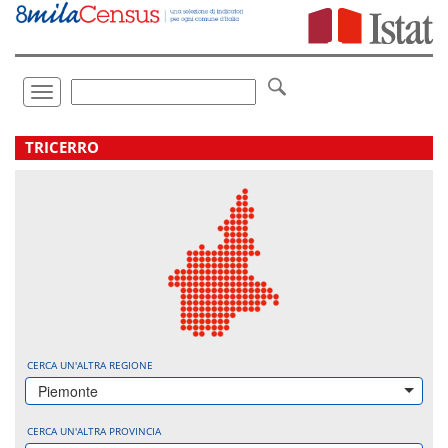
Vai
direttamente
a:
Contenuto
Ricerca
Toggle
navigation
.
TRICERRO
CERCA UN'ALTRA REGIONE
Piemonte
CERCA UN'ALTRA PROVINCIA