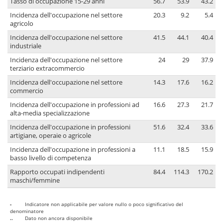
Tasso di occupazione 15-29 anni
56.7
53.9
43.2
Incidenza dell'occupazione nel settore
20.3
9.2
5.4
agricolo
Incidenza dell'occupazione nel settore
41.5
44.1
40.4
industriale
Incidenza dell'occupazione nel settore
24
29
37.9
terziario extracommercio
Incidenza dell'occupazione nel settore
14.3
17.6
16.2
commercio
Incidenza dell'occupazione in professioni ad
16.6
27.3
21.7
alta-media specializzazione
Incidenza dell'occupazione in professioni
51.6
32.4
33.6
artigiane, operaie o agricole
Incidenza dell'occupazione in professioni a
11.1
18.5
15.9
basso livello di competenza
Rapporto occupati indipendenti
84.4
114.3
170.2
maschi/femmine
-
Indicatore non applicabile per valore nullo o poco significativo del
denominatore
..
Dato non ancora disponibile