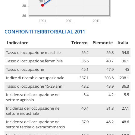
38.1
38
36
1991
2001
2011
CONFRONTI TERRITORIALI AL 2011
Indicatore
Tricerro
Piemonte
Italia
Tasso di occupazione maschile
55.2
55.8
54.8
Tasso di occupazione femminile
35.6
40.7
36.1
Tasso di occupazione
45.1
47.9
45
Indice di ricambio occupazionale
337.1
303.6
298.1
Tasso di occupazione 15-29 anni
43.2
43.9
36.3
Incidenza dell'occupazione nel
5.4
4.2
5.5
settore agricolo
Incidenza dell'occupazione nel
40.4
31.8
27.1
settore industriale
Incidenza dell'occupazione nel
37.9
46.2
48.6
settore terziario extracommercio