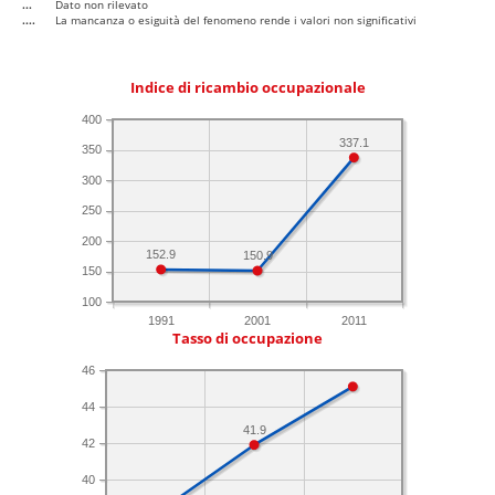
...
Dato non rilevato
....
La mancanza o esiguità del fenomeno rende i valori non significativi
Indice di ricambio occupazionale
400
337.1
350
300
250
200
152.9
150.9
150
100
1991
2001
2011
Tasso di occupazione
46
44
41.9
42
40