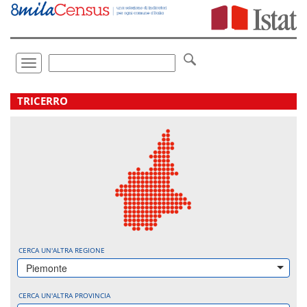
Vai
direttamente
a:
Contenuto
Ricerca
Toggle
navigation
.
TRICERRO
CERCA UN'ALTRA REGIONE
Piemonte
CERCA UN'ALTRA PROVINCIA