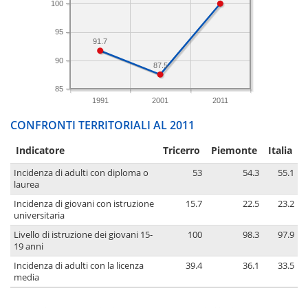
100
95
91.7
90
87.5
85
1991
2001
2011
CONFRONTI TERRITORIALI AL 2011
Indicatore
Tricerro
Piemonte
Italia
Incidenza di adulti con diploma o
53
54.3
55.1
laurea
Incidenza di giovani con istruzione
15.7
22.5
23.2
universitaria
Livello di istruzione dei giovani 15-
100
98.3
97.9
19 anni
Incidenza di adulti con la licenza
39.4
36.1
33.5
media