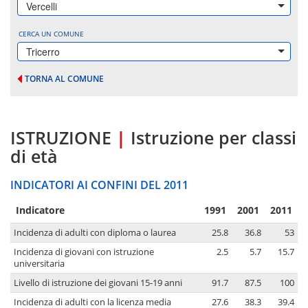
Vercelli
CERCA UN COMUNE
Tricerro
TORNA AL COMUNE
ISTRUZIONE
|
Istruzione per classi
di età
INDICATORI AI CONFINI DEL 2011
Indicatore
1991
2001
2011
Incidenza di adulti con diploma o laurea
25.8
36.8
53
Incidenza di giovani con istruzione
2.5
5.7
15.7
universitaria
Livello di istruzione dei giovani 15-19 anni
91.7
87.5
100
Incidenza di adulti con la licenza media
27.6
38.3
39.4