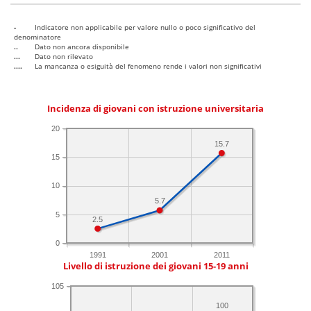
-
Indicatore non applicabile per valore nullo o poco significativo del
denominatore
..
Dato non ancora disponibile
...
Dato non rilevato
....
La mancanza o esiguità del fenomeno rende i valori non significativi
Incidenza di giovani con istruzione universitaria
20
15.7
15
10
5.7
5
2.5
0
1991
2001
2011
Livello di istruzione dei giovani 15-19 anni
105
100