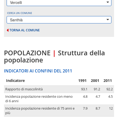
Vercelli
CERCA UN COMUNE
Santhià
TORNA AL COMUNE
POPOLAZIONE
|
Struttura della
popolazione
INDICATORI AI CONFINI DEL 2011
Indicatore
1991
2001
2011
Rapporto di mascolinità
93.1
91.2
92.2
Incidenza popolazione residente con meno
4.8
4.7
4.5
di 6 anni
Incidenza popolazione residente di 75 anni e
7.9
8.7
12
più