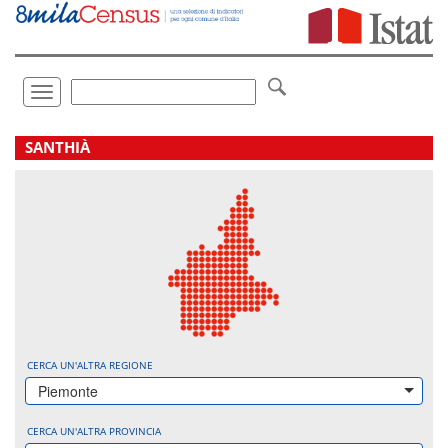
Vai
direttamente
a:
Contenuto
Ricerca
Toggle
navigation
.
SANTHIÀ
CERCA UN'ALTRA REGIONE
Piemonte
CERCA UN'ALTRA PROVINCIA