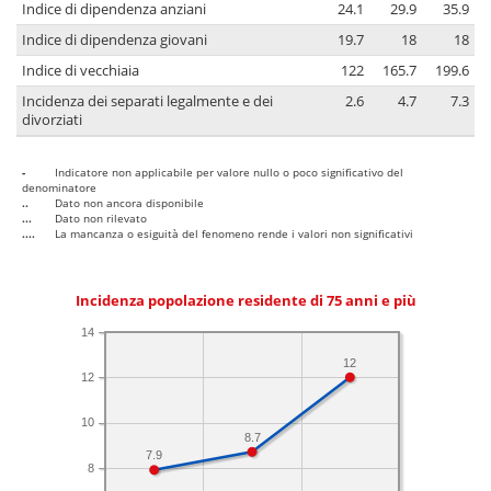
Indice di dipendenza anziani
24.1
29.9
35.9
Indice di dipendenza giovani
19.7
18
18
Indice di vecchiaia
122
165.7
199.6
Incidenza dei separati legalmente e dei
2.6
4.7
7.3
divorziati
-
Indicatore non applicabile per valore nullo o poco significativo del
denominatore
..
Dato non ancora disponibile
...
Dato non rilevato
....
La mancanza o esiguità del fenomeno rende i valori non significativi
Incidenza popolazione residente di 75 anni e più
14
12
12
10
8.7
7.9
8