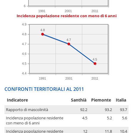
6
1991
2001
2011
Incidenza popolazione residente con meno di 6 anni
4.9
4.8
4.8
4.7
4.7
4.6
4.5
4.5
4.4
1991
2001
2011
CONFRONTI TERRITORIALI AL 2011
Indicatore
Santhià
Piemonte
Italia
Rapporto di mascolinità
92.2
93.2
93.7
Incidenza popolazione residente
4.5
5.2
5.6
con meno di 6 anni
Incidenza popolazione residente
12
11.8
10.4