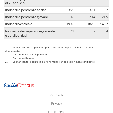
di 75 anni e più
Indice di dipendenza anziani
35.9
37.1
32
Indice di dipendenza giovani
18
20.4
21.5
Indice di vecchiaia
199.6
182.3
148.7
Incidenza dei separati legalmente
7.3
7
5.4
e dei divorziati
-
Indicatore non applicabile per valore nullo o poco significativo del
denominatore
..
Dato non ancora disponibile
...
Dato non rilevato
....
La mancanza o esiguità del fenomeno rende i valori non significativi
Contatti
Privacy
Note Legali