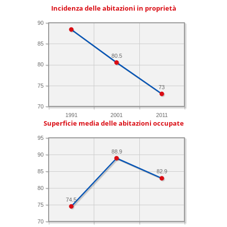
Incidenza delle abitazioni in proprietà
90
85
80.5
80
75
73
70
1991
2001
2011
Superficie media delle abitazioni occupate
95
88.9
90
85
82.9
80
74.5
75
70