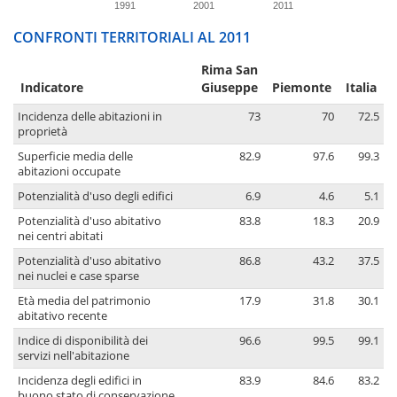
1991
2001
2011
CONFRONTI TERRITORIALI AL 2011
Rima San
Indicatore
Giuseppe
Piemonte
Italia
Incidenza delle abitazioni in
73
70
72.5
proprietà
Superficie media delle
82.9
97.6
99.3
abitazioni occupate
Potenzialità d'uso degli edifici
6.9
4.6
5.1
Potenzialità d'uso abitativo
83.8
18.3
20.9
nei centri abitati
Potenzialità d'uso abitativo
86.8
43.2
37.5
nei nuclei e case sparse
Età media del patrimonio
17.9
31.8
30.1
abitativo recente
Indice di disponibilità dei
96.6
99.5
99.1
servizi nell'abitazione
Incidenza degli edifici in
83.9
84.6
83.2
buono stato di conservazione