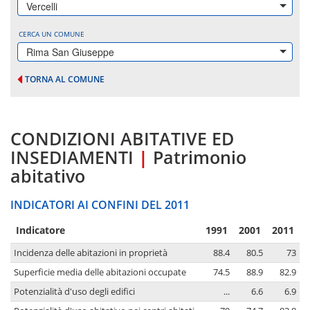
Vercelli
CERCA UN COMUNE
Rima San Giuseppe
TORNA AL COMUNE
CONDIZIONI ABITATIVE ED
INSEDIAMENTI
|
Patrimonio
abitativo
INDICATORI AI CONFINI DEL 2011
Indicatore
1991
2001
2011
Incidenza delle abitazioni in proprietà
88.4
80.5
73
Superficie media delle abitazioni occupate
74.5
88.9
82.9
Potenzialità d'uso degli edifici
...
6.6
6.9