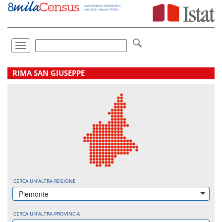
Vai
direttamente
a:
Contenuto
Ricerca
Toggle
navigation
.
RIMA SAN GIUSEPPE
CERCA UN'ALTRA REGIONE
Piemonte
CERCA UN'ALTRA PROVINCIA