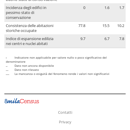
Incidenza degli edifici in
0
1.6
1.7
pessimo stato di
conservazione
Consistenza delle abitazioni
77.8
15.5
10.2
storiche occupate
Indice di espansione edilizia
9.7
6.7
7.8
nei centri e nuclei abitati
-
Indicatore non applicabile per valore nullo o poco significativo del
denominatore
..
Dato non ancora disponibile
...
Dato non rilevato
....
La mancanza o esiguità del fenomeno rende i valori non significativi
Contatti
Privacy