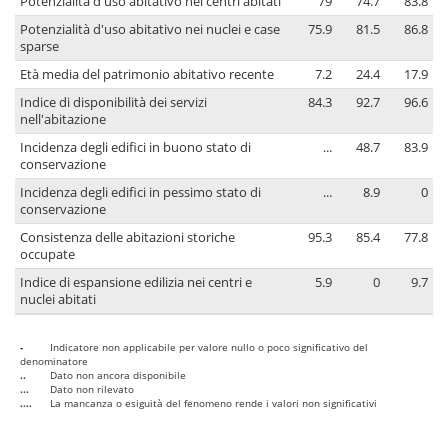
Potenzialità d'uso abitativo nei centri abitati
79
74.7
83.8
Potenzialità d'uso abitativo nei nuclei e case
75.9
81.5
86.8
sparse
Età media del patrimonio abitativo recente
7.2
24.4
17.9
Indice di disponibilità dei servizi
84.3
92.7
96.6
nell'abitazione
Incidenza degli edifici in buono stato di
...
48.7
83.9
conservazione
Incidenza degli edifici in pessimo stato di
...
8.9
0
conservazione
Consistenza delle abitazioni storiche
95.3
85.4
77.8
occupate
Indice di espansione edilizia nei centri e
5.9
0
9.7
nuclei abitati
-
Indicatore non applicabile per valore nullo o poco significativo del
denominatore
..
Dato non ancora disponibile
...
Dato non rilevato
....
La mancanza o esiguità del fenomeno rende i valori non significativi