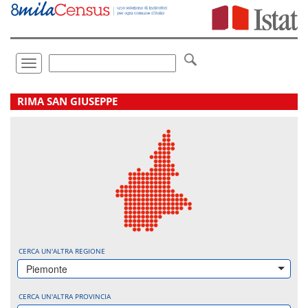
Vai
direttamente
a:
Contenuto
Ricerca
Toggle
navigation
.
RIMA SAN GIUSEPPE
CERCA UN'ALTRA REGIONE
Piemonte
CERCA UN'ALTRA PROVINCIA