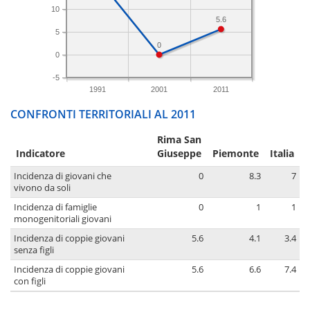
10
5.6
5
0
0
-5
1991
2001
2011
CONFRONTI TERRITORIALI AL 2011
Rima San
Indicatore
Giuseppe
Piemonte
Italia
Incidenza di giovani che
0
8.3
7
vivono da soli
Incidenza di famiglie
0
1
1
monogenitoriali giovani
Incidenza di coppie giovani
5.6
4.1
3.4
senza figli
Incidenza di coppie giovani
5.6
6.6
7.4
con figli