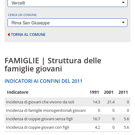
Vercelli
CERCA UN COMUNE
Rima San Giuseppe
TORNA AL COMUNE
FAMIGLIE
|
Struttura delle
famiglie giovani
INDICATORI AI CONFINI DEL 2011
Indicatore
1991
2001
2011
Incidenza di giovani che vivono da soli
14.3
21.4
0
Incidenza di famiglie monogenitoriali giovani
0
0
0
Incidenza di coppie giovani senza figli
16.7
0
5.6
Incidenza di coppie giovani con figli
4.2
0
5.6