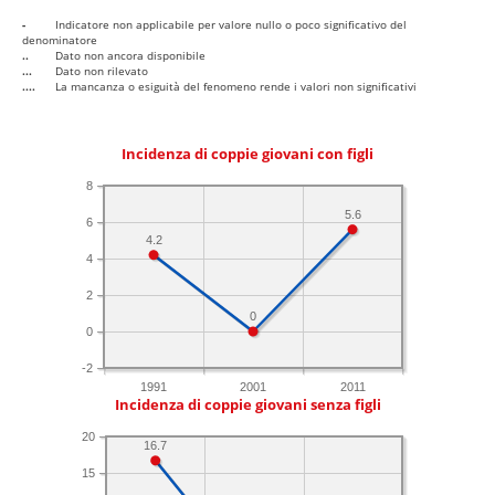
-
Indicatore non applicabile per valore nullo o poco significativo del
denominatore
..
Dato non ancora disponibile
...
Dato non rilevato
....
La mancanza o esiguità del fenomeno rende i valori non significativi
Incidenza di coppie giovani con figli
8
5.6
6
4.2
4
2
0
0
-2
1991
2001
2011
Incidenza di coppie giovani senza figli
20
16.7
15