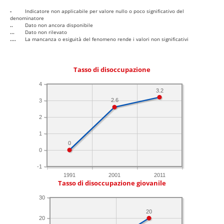
-
Indicatore non applicabile per valore nullo o poco significativo del
denominatore
..
Dato non ancora disponibile
...
Dato non rilevato
....
La mancanza o esiguità del fenomeno rende i valori non significativi
Tasso di disoccupazione
4
3.2
2.6
3
2
1
0
0
-1
1991
2001
2011
Tasso di disoccupazione giovanile
30
20
20