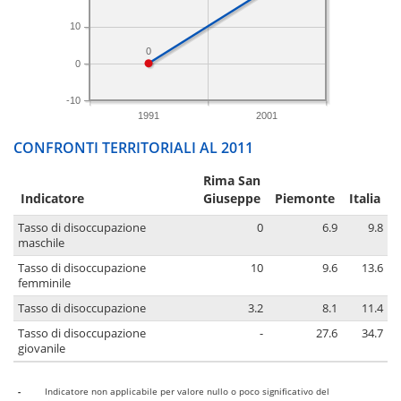
10
0
0
-10
1991
2001
CONFRONTI TERRITORIALI AL 2011
Rima San
Indicatore
Giuseppe
Piemonte
Italia
Tasso di disoccupazione
0
6.9
9.8
maschile
Tasso di disoccupazione
10
9.6
13.6
femminile
Tasso di disoccupazione
3.2
8.1
11.4
Tasso di disoccupazione
-
27.6
34.7
giovanile
-
Indicatore non applicabile per valore nullo o poco significativo del