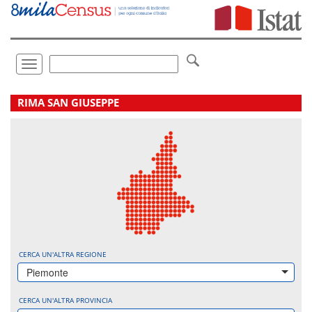
Vai
direttamente
a:
Contenuto
Ricerca
Toggle
navigation
.
RIMA SAN GIUSEPPE
CERCA UN'ALTRA REGIONE
Piemonte
CERCA UN'ALTRA PROVINCIA