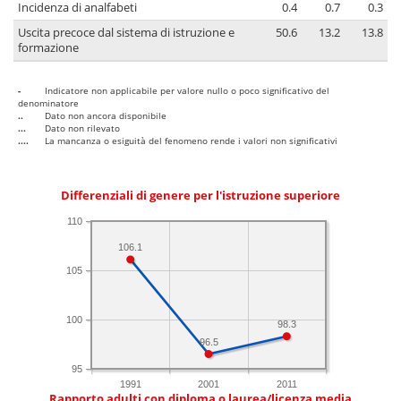
Incidenza di analfabeti
0.4
0.7
0.3
Uscita precoce dal sistema di istruzione e
50.6
13.2
13.8
formazione
-
Indicatore non applicabile per valore nullo o poco significativo del
denominatore
..
Dato non ancora disponibile
...
Dato non rilevato
....
La mancanza o esiguità del fenomeno rende i valori non significativi
Differenziali di genere per l'istruzione superiore
110
106.1
105
100
98.3
96.5
95
1991
2001
2011
Rapporto adulti con diploma o laurea/licenza media