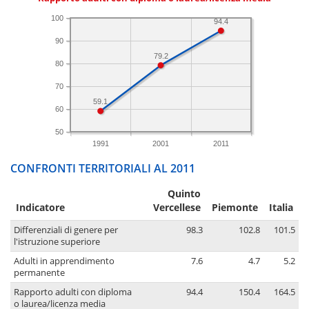
100
94.4
90
79.2
80
70
59.1
60
50
1991
2001
2011
CONFRONTI TERRITORIALI AL 2011
Quinto
Indicatore
Vercellese
Piemonte
Italia
Differenziali di genere per
98.3
102.8
101.5
l'istruzione superiore
Adulti in apprendimento
7.6
4.7
5.2
permanente
Rapporto adulti con diploma
94.4
150.4
164.5
o laurea/licenza media