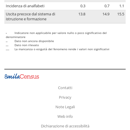
Incidenza di analfabeti
0.3
0.7
1.1
Uscita precoce dal sistema di
13.8
14.9
15.5
istruzione e formazione
-
Indicatore non applicabile per valore nullo o poco significativo del
denominatore
..
Dato non ancora disponibile
...
Dato non rilevato
....
La mancanza o esiguità del fenomeno rende i valori non significativi
Contatti
Privacy
Note Legali
Web info
Dichiarazione di accessibilità