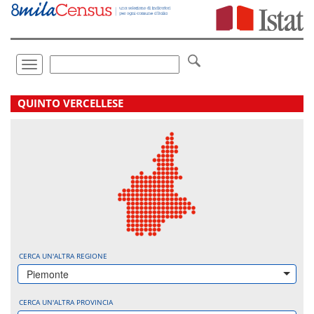
Vai
direttamente
a:
Contenuto
Ricerca
Toggle
navigation
.
QUINTO VERCELLESE
CERCA UN'ALTRA REGIONE
Piemonte
CERCA UN'ALTRA PROVINCIA