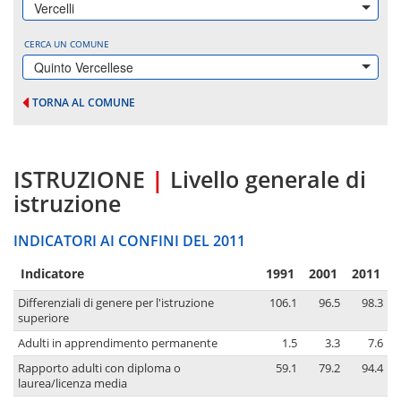
Vercelli
CERCA UN COMUNE
Quinto Vercellese
TORNA AL COMUNE
ISTRUZIONE
|
Livello generale di
istruzione
INDICATORI AI CONFINI DEL 2011
Indicatore
1991
2001
2011
Differenziali di genere per l'istruzione
106.1
96.5
98.3
superiore
Adulti in apprendimento permanente
1.5
3.3
7.6
Rapporto adulti con diploma o
59.1
79.2
94.4
laurea/licenza media