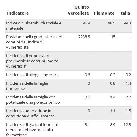
Quinto
Indicatore
Vercellese
Piemonte
Italia
Indice di vulnerabilità sociale e
96.9
98.5
99.3
materiale
Posizione nella graduatoria dei
7288.5
15
-
comuni dell'indice di
vulnerabilità
Incidenza di popolazione
-
-
-
provinciale in comuni "molto
vulnerabili"
Incidenza di alloggi impropri
0.6
0.2
0.2
Incidenza delle famiglie
0
0.8
1.4
numerose
Incidenza delle famiglie con
0.6
1.4
2.7
potenziale disagio economico
Incidenza popolazione in
0
1.1
1.5
condizione di affollamento
Incidenza di giovani fuori dal
3.1
8.9
12.3
mercato del lavoro e dalla
formazione