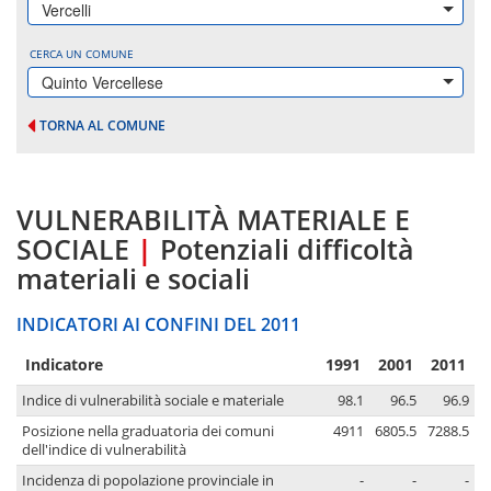
Vercelli
CERCA UN COMUNE
Quinto Vercellese
TORNA AL COMUNE
VULNERABILITÀ MATERIALE E
SOCIALE
|
Potenziali difficoltà
materiali e sociali
INDICATORI AI CONFINI DEL 2011
Indicatore
1991
2001
2011
Indice di vulnerabilità sociale e materiale
98.1
96.5
96.9
Posizione nella graduatoria dei comuni
4911
6805.5
7288.5
dell'indice di vulnerabilità
Incidenza di popolazione provinciale in
-
-
-