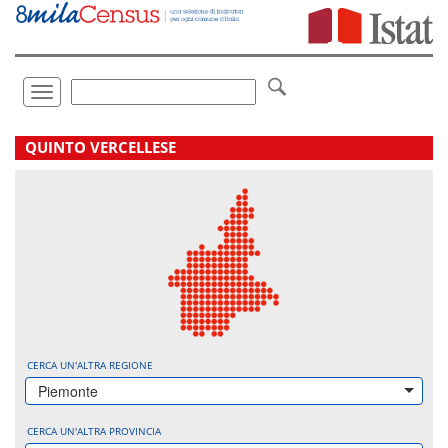
Vai
direttamente
a:
Contenuto
Ricerca
Toggle
navigation
.
QUINTO VERCELLESE
CERCA UN'ALTRA REGIONE
Piemonte
CERCA UN'ALTRA PROVINCIA