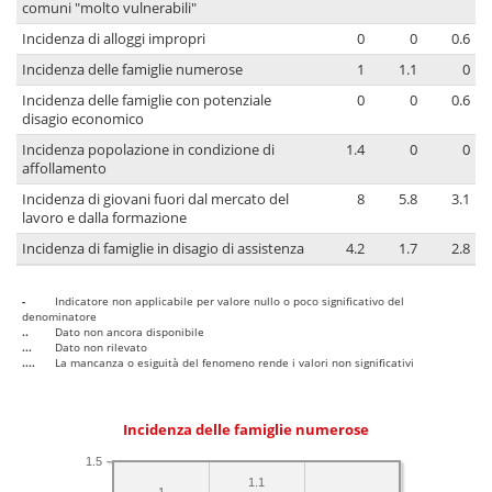
comuni "molto vulnerabili"
Incidenza di alloggi impropri
0
0
0.6
Incidenza delle famiglie numerose
1
1.1
0
Incidenza delle famiglie con potenziale
0
0
0.6
disagio economico
Incidenza popolazione in condizione di
1.4
0
0
affollamento
Incidenza di giovani fuori dal mercato del
8
5.8
3.1
lavoro e dalla formazione
Incidenza di famiglie in disagio di assistenza
4.2
1.7
2.8
-
Indicatore non applicabile per valore nullo o poco significativo del
denominatore
..
Dato non ancora disponibile
...
Dato non rilevato
....
La mancanza o esiguità del fenomeno rende i valori non significativi
Incidenza delle famiglie numerose
1.5
1.1
1