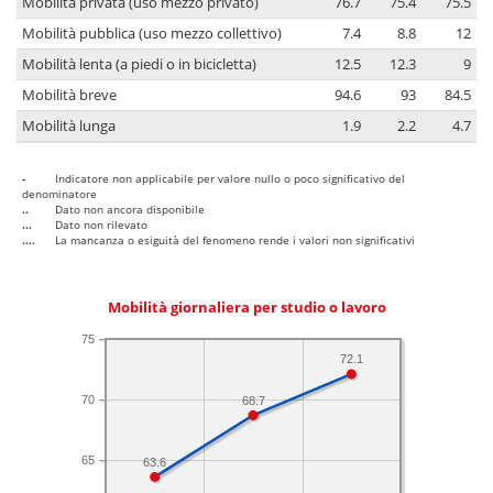
Mobilità privata (uso mezzo privato)
76.7
75.4
75.5
Mobilità pubblica (uso mezzo collettivo)
7.4
8.8
12
Mobilità lenta (a piedi o in bicicletta)
12.5
12.3
9
Mobilità breve
94.6
93
84.5
Mobilità lunga
1.9
2.2
4.7
-
Indicatore non applicabile per valore nullo o poco significativo del
denominatore
..
Dato non ancora disponibile
...
Dato non rilevato
....
La mancanza o esiguità del fenomeno rende i valori non significativi
Mobilità giornaliera per studio o lavoro
75
72.1
70
68.7
65
63.6