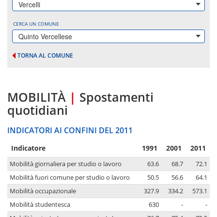
Vercelli
CERCA UN COMUNE
Quinto Vercellese
TORNA AL COMUNE
MOBILITÀ
|
Spostamenti
quotidiani
INDICATORI AI CONFINI DEL 2011
Indicatore
1991
2001
2011
Mobilità giornaliera per studio o lavoro
63.6
68.7
72.1
Mobilità fuori comune per studio o lavoro
50.5
56.6
64.1
Mobilità occupazionale
327.9
334.2
573.1
Mobilità studentesca
630
-
-