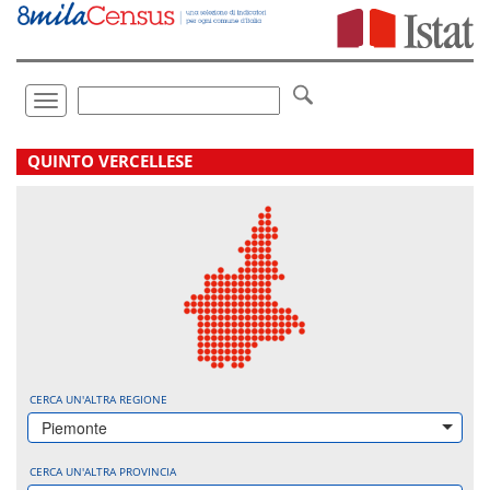
Vai
direttamente
a:
Contenuto
Ricerca
Toggle
navigation
.
QUINTO VERCELLESE
CERCA UN'ALTRA REGIONE
Piemonte
CERCA UN'ALTRA PROVINCIA