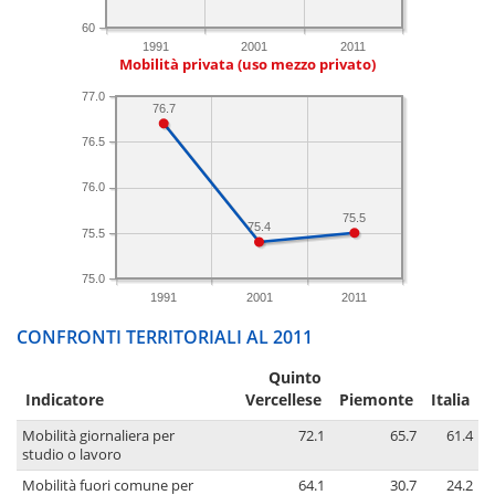
60
1991
2001
2011
Mobilità privata (uso mezzo privato)
77.0
76.7
76.5
76.0
75.5
75.4
75.5
75.0
1991
2001
2011
CONFRONTI TERRITORIALI AL 2011
Quinto
Indicatore
Vercellese
Piemonte
Italia
Mobilità giornaliera per
72.1
65.7
61.4
studio o lavoro
Mobilità fuori comune per
64.1
30.7
24.2