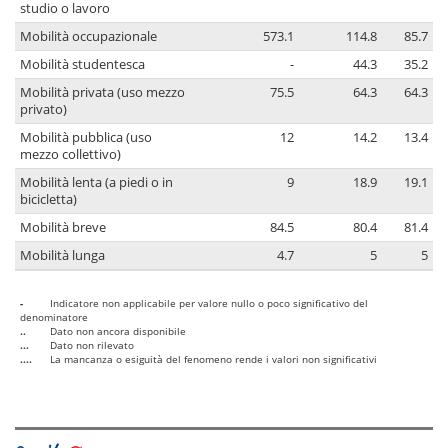
studio o lavoro
Mobilità occupazionale
573.1
114.8
85.7
Mobilità studentesca
-
44.3
35.2
Mobilità privata (uso mezzo
75.5
64.3
64.3
privato)
Mobilità pubblica (uso
12
14.2
13.4
mezzo collettivo)
Mobilità lenta (a piedi o in
9
18.9
19.1
bicicletta)
Mobilità breve
84.5
80.4
81.4
Mobilità lunga
4.7
5
5
-
Indicatore non applicabile per valore nullo o poco significativo del
denominatore
..
Dato non ancora disponibile
...
Dato non rilevato
....
La mancanza o esiguità del fenomeno rende i valori non significativi