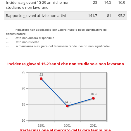
Incidenza giovani 15-29 anni che non
23
14.5
16.9
studiano e non lavorano
Rapporto giovani attivi e non attivi
141.7
81
95.2
-
Indicatore non applicabile per valore nullo o poco significativo del
denominatore
..
Dato non ancora disponibile
...
Dato non rilevato
....
La mancanza o esiguità del fenomeno rende i valori non significativi
Incidenza giovani 15-29 anni che non studiano e non lavorano
25
23
20
16.9
14.5
15
10
1991
2001
2011
Partecipazione al mercato del lavoro femminile