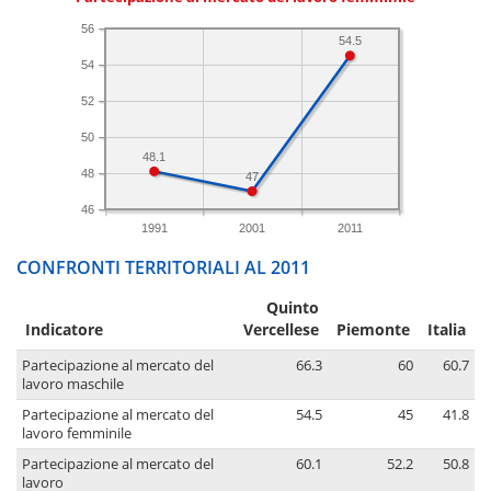
56
54.5
54
52
50
48.1
48
47
46
1991
2001
2011
CONFRONTI TERRITORIALI AL 2011
Quinto
Indicatore
Vercellese
Piemonte
Italia
Partecipazione al mercato del
66.3
60
60.7
lavoro maschile
Partecipazione al mercato del
54.5
45
41.8
lavoro femminile
Partecipazione al mercato del
60.1
52.2
50.8
lavoro