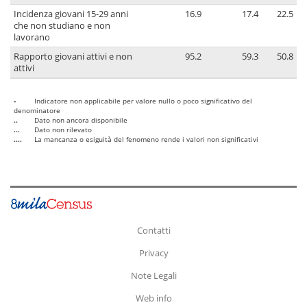
Incidenza giovani 15-29 anni
16.9
17.4
22.5
che non studiano e non
lavorano
Rapporto giovani attivi e non
95.2
59.3
50.8
attivi
-
Indicatore non applicabile per valore nullo o poco significativo del
denominatore
..
Dato non ancora disponibile
...
Dato non rilevato
....
La mancanza o esiguità del fenomeno rende i valori non significativi
Contatti
Privacy
Note Legali
Web info