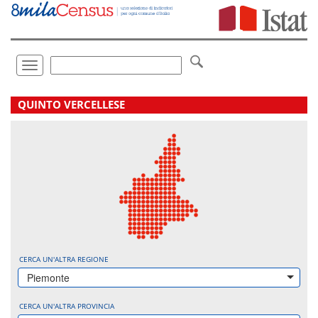
Vai
direttamente
a:
Contenuto
Ricerca
Toggle
navigation
.
QUINTO VERCELLESE
CERCA UN'ALTRA REGIONE
Piemonte
CERCA UN'ALTRA PROVINCIA