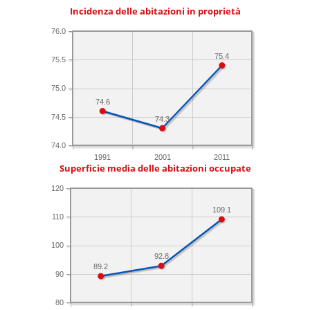
Incidenza delle abitazioni in proprietà
76.0
75.4
75.5
75.0
74.6
74.5
74.3
74.0
1991
2001
2011
Superficie media delle abitazioni occupate
120
109.1
110
100
92.8
89.2
90
80