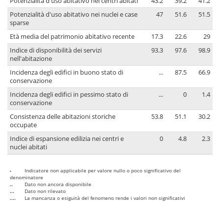
Potenzialità d'uso abitativo nei centri abitati
43.2
39.2
41.2
Potenzialità d'uso abitativo nei nuclei e case
47
51.6
51.5
sparse
Età media del patrimonio abitativo recente
17.3
22.6
29
Indice di disponibilità dei servizi
93.3
97.6
98.9
nell'abitazione
Incidenza degli edifici in buono stato di
...
87.5
66.9
conservazione
Incidenza degli edifici in pessimo stato di
...
0
1.4
conservazione
Consistenza delle abitazioni storiche
53.8
51.1
30.2
occupate
Indice di espansione edilizia nei centri e
0
4.8
2.3
nuclei abitati
-
Indicatore non applicabile per valore nullo o poco significativo del
denominatore
..
Dato non ancora disponibile
...
Dato non rilevato
....
La mancanza o esiguità del fenomeno rende i valori non significativi