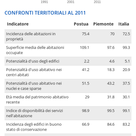
1991
2001
2011
CONFRONTI TERRITORIALI AL 2011
Indicatore
Postua
Piemonte
Italia
Incidenza delle abitazioni in
75.4
70
72.5
proprietà
Superficie media delle abitazioni
109.1
97.6
99.3
occupate
Potenzialità d'uso degli edifici
2.2
4.6
5.1
Potenzialità d'uso abitativo nei
41.2
18.3
20.9
centri abitati
Potenzialità d'uso abitativo nei
51.5
43.2
37.5
nuclei e case sparse
Età media del patrimonio abitativo
29
31.8
30.1
recente
Indice di disponibilità dei servizi
98.9
99.5
99.1
nell'abitazione
Incidenza degli edifici in buono
66.9
84.6
83.2
stato di conservazione