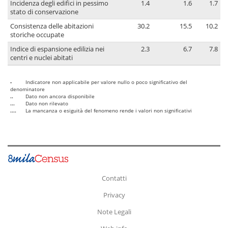
Incidenza degli edifici in pessimo
1.4
1.6
1.7
stato di conservazione
Consistenza delle abitazioni
30.2
15.5
10.2
storiche occupate
Indice di espansione edilizia nei
2.3
6.7
7.8
centri e nuclei abitati
-
Indicatore non applicabile per valore nullo o poco significativo del
denominatore
..
Dato non ancora disponibile
...
Dato non rilevato
....
La mancanza o esiguità del fenomeno rende i valori non significativi
Contatti
Privacy
Note Legali