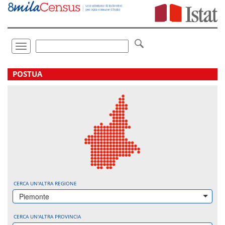
Vai
direttamente
a:
Contenuto
Ricerca
Toggle
navigation
.
POSTUA
CERCA UN'ALTRA REGIONE
Piemonte
CERCA UN'ALTRA PROVINCIA