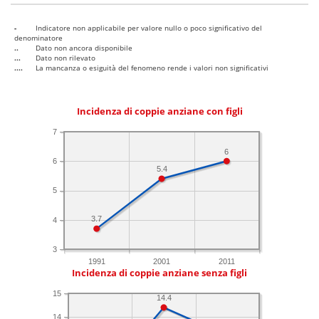
-
Indicatore non applicabile per valore nullo o poco significativo del
denominatore
..
Dato non ancora disponibile
...
Dato non rilevato
....
La mancanza o esiguità del fenomeno rende i valori non significativi
Incidenza di coppie anziane con figli
7
6
6
5.4
5
3.7
4
3
1991
2001
2011
Incidenza di coppie anziane senza figli
15
14.4
14