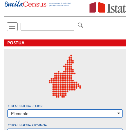
Vai
direttamente
a:
Contenuto
Ricerca
Toggle
navigation
.
POSTUA
CERCA UN'ALTRA REGIONE
Piemonte
CERCA UN'ALTRA PROVINCIA