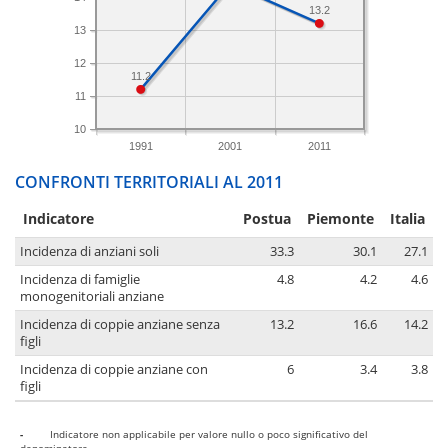
13.2
13
12
11.2
11
10
1991
2001
2011
CONFRONTI TERRITORIALI AL 2011
Indicatore
Postua
Piemonte
Italia
Incidenza di anziani soli
33.3
30.1
27.1
Incidenza di famiglie
4.8
4.2
4.6
monogenitoriali anziane
Incidenza di coppie anziane senza
13.2
16.6
14.2
figli
Incidenza di coppie anziane con
6
3.4
3.8
figli
-
Indicatore non applicabile per valore nullo o poco significativo del