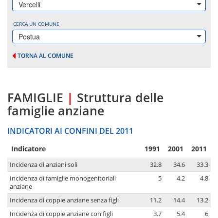
Vercelli
CERCA UN COMUNE
Postua
TORNA AL COMUNE
FAMIGLIE
|
Struttura delle
famiglie anziane
INDICATORI AI CONFINI DEL 2011
Indicatore
1991
2001
2011
Incidenza di anziani soli
32.8
34.6
33.3
Incidenza di famiglie monogenitoriali
5
4.2
4.8
anziane
Incidenza di coppie anziane senza figli
11.2
14.4
13.2
Incidenza di coppie anziane con figli
3.7
5.4
6