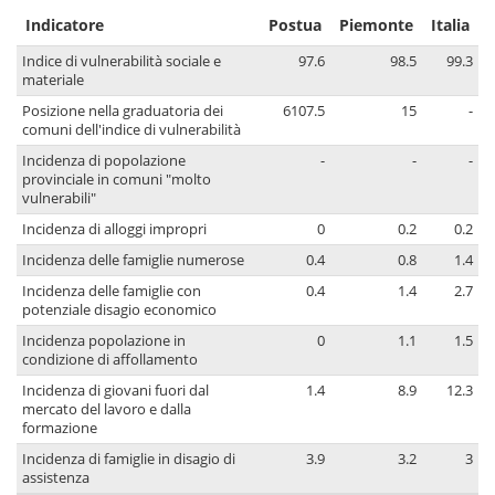
Indicatore
Postua
Piemonte
Italia
Indice di vulnerabilità sociale e
97.6
98.5
99.3
materiale
Posizione nella graduatoria dei
6107.5
15
-
comuni dell'indice di vulnerabilità
Incidenza di popolazione
-
-
-
provinciale in comuni "molto
vulnerabili"
Incidenza di alloggi impropri
0
0.2
0.2
Incidenza delle famiglie numerose
0.4
0.8
1.4
Incidenza delle famiglie con
0.4
1.4
2.7
potenziale disagio economico
Incidenza popolazione in
0
1.1
1.5
condizione di affollamento
Incidenza di giovani fuori dal
1.4
8.9
12.3
mercato del lavoro e dalla
formazione
Incidenza di famiglie in disagio di
3.9
3.2
3
assistenza