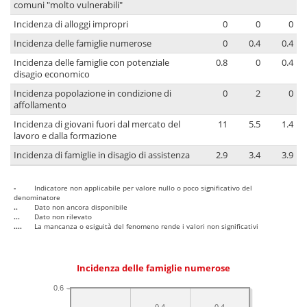
comuni "molto vulnerabili"
Incidenza di alloggi impropri
0
0
0
Incidenza delle famiglie numerose
0
0.4
0.4
Incidenza delle famiglie con potenziale
0.8
0
0.4
disagio economico
Incidenza popolazione in condizione di
0
2
0
affollamento
Incidenza di giovani fuori dal mercato del
11
5.5
1.4
lavoro e dalla formazione
Incidenza di famiglie in disagio di assistenza
2.9
3.4
3.9
-
Indicatore non applicabile per valore nullo o poco significativo del
denominatore
..
Dato non ancora disponibile
...
Dato non rilevato
....
La mancanza o esiguità del fenomeno rende i valori non significativi
Incidenza delle famiglie numerose
0.6
0.4
0.4