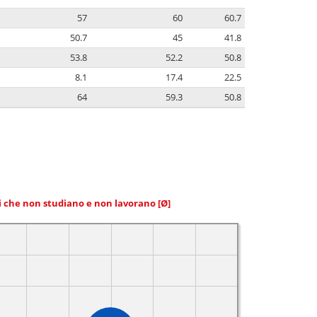
57
60
60.7
50.7
45
41.8
53.8
52.2
50.8
8.1
17.4
22.5
64
59.3
50.8
ni che non studiano e non lavorano
[Ø]