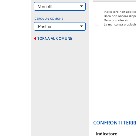
Vercelli
-
Indicatore non applica
..
Dato non ancora dispo
CERCA UN COMUNE
...
Dato non rilevato
....
La mancanza o esiguità
Postua
TORNA AL COMUNE
CONFRONTI TERRI
Indicatore