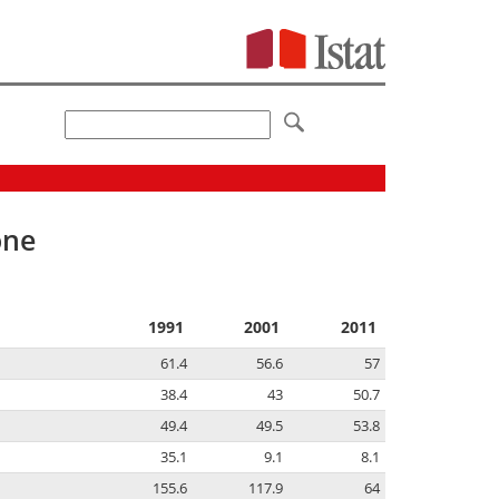
one
1991
2001
2011
61.4
56.6
57
38.4
43
50.7
49.4
49.5
53.8
35.1
9.1
8.1
155.6
117.9
64