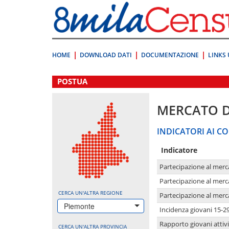
Vai
direttamente
a:
Contenuto
Ricerca
HOME
DOWNLOAD DATI
DOCUMENTAZIONE
LINKS 
.
POSTUA
MERCATO 
INDICATORI AI CO
Indicatore
Partecipazione al merc
Partecipazione al merc
CERCA UN'ALTRA REGIONE
Partecipazione al merc
Piemonte
Incidenza giovani 15-2
Rapporto giovani attivi
CERCA UN'ALTRA PROVINCIA