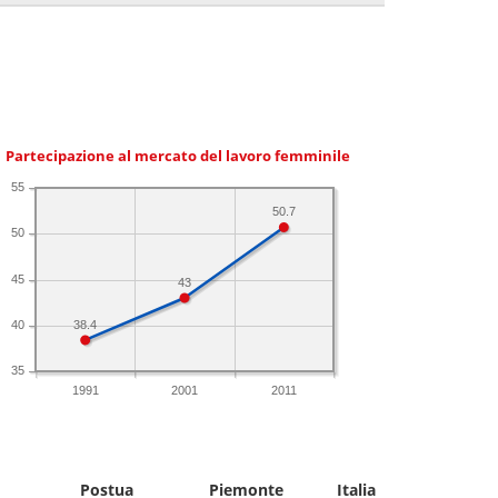
Partecipazione al mercato del lavoro femminile
55
50.7
50
45
43
38.4
40
35
1991
2001
2011
Postua
Piemonte
Italia