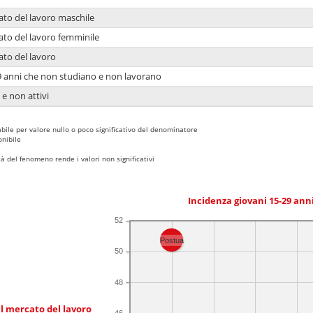
ato del lavoro maschile
ato del lavoro femminile
ato del lavoro
9 anni che non studiano e non lavorano
 e non attivi
bile per valore nullo o poco significativo del denominatore
nibile
 del fenomeno rende i valori non significativi
Incidenza giovani 15-29 an
52
Postua
50
48
l mercato del lavoro
46