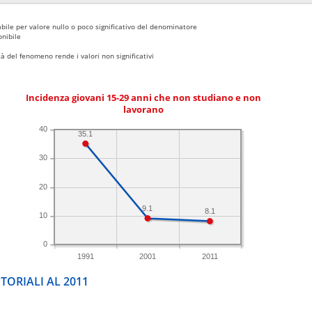
bile per valore nullo o poco significativo del denominatore
nibile
 del fenomeno rende i valori non significativi
Incidenza giovani 15-29 anni che non studiano e non
lavorano
40
35.1
30
20
9.1
8.1
10
0
1991
2001
2011
TORIALI AL 2011